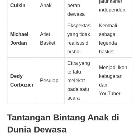
jalur karier
Culkin
Anak
peran
independen
dewasa
Ekspektasi
Kembali
Michael
Atlet
yang tidak
sebagai
Jordan
Basket
realistis di
legenda
bisbol
basket
Citra yang
Menjadi ikon
terlalu
Dedy
kebugaran
Pesulap
melekat
Corbuzier
dan
pada satu
YouTuber
acara
Tantangan Bintang Anak di
Dunia Dewasa