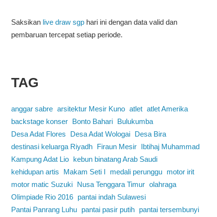
Saksikan
live draw sgp
hari ini dengan data valid dan
pembaruan tercepat setiap periode.
TAG
anggar sabre
arsitektur Mesir Kuno
atlet
atlet Amerika
backstage konser
Bonto Bahari
Bulukumba
Desa Adat Flores
Desa Adat Wologai
Desa Bira
destinasi keluarga Riyadh
Firaun Mesir
Ibtihaj Muhammad
Kampung Adat Lio
kebun binatang Arab Saudi
kehidupan artis
Makam Seti I
medali perunggu
motor irit
motor matic Suzuki
Nusa Tenggara Timur
olahraga
Olimpiade Rio 2016
pantai indah Sulawesi
Pantai Panrang Luhu
pantai pasir putih
pantai tersembunyi