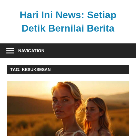
Skip
to
Hari Ini News: Setiap
content
Detik Bernilai Berita
Update
nasional
NAVIGATION
dan
internasional
TAG:
KESUKSESAN
tercepat
tanpa
henti