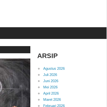
ARSIP
Agustus 2026
Juli 2026
Juni 2026
Mei 2026
April 2026
Maret 2026
Februari 2026