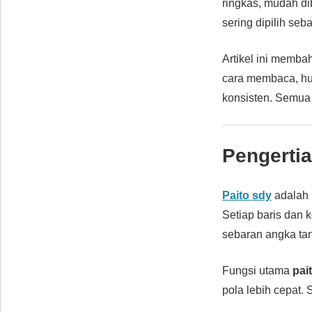
ringkas, mudah di
sering dipilih seb
Artikel ini memb
cara membaca, hu
konsisten. Semua
Pengerti
Paito sdy
adalah 
Setiap baris dan 
sebaran angka ta
Fungsi utama
pai
pola lebih cepat. 