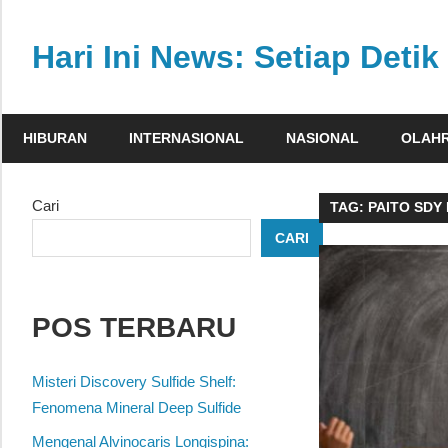
Skip
to
Hari Ini News: Setiap Detik 
content
Update
nasional
HIBURAN
INTERNASIONAL
NASIONAL
OLAH
dan
internasional
tercepat
Cari
TAG:
PAITO SDY
tanpa
CARI
henti
POS TERBARU
Misteri Discovery Sulfide Shelf:
Fenomena Mineral Deep Sulfide
Mengenal Alvinocaris Longispina: