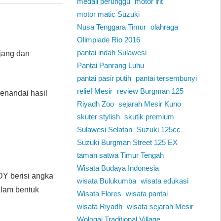
medali perunggu
motor irit
motor matic Suzuki
Nusa Tenggara Timur
olahraga
Olimpiade Rio 2016
pantai indah Sulawesi
njang dan
Pantai Panrang Luhu
pantai pasir putih
pantai tersembunyi
relief Mesir
review Burgman 125
enandai hasil
Riyadh Zoo
sejarah Mesir Kuno
skuter stylish
skutik premium
Sulawesi Selatan
Suzuki 125cc
Suzuki Burgman Street 125 EX
taman satwa Timur Tengah
Wisata Budaya Indonesia
DY berisi angka
wisata Bulukumba
wisata edukasi
alam bentuk
Wisata Flores
wisata pantai
wisata Riyadh
wisata sejarah Mesir
Wologai Traditional Village