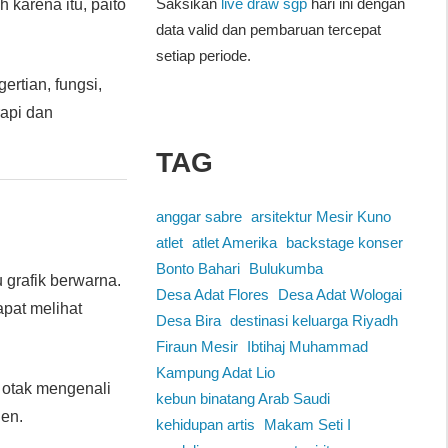
Saksikan
live draw sgp
hari ini dengan
karena itu, paito
data valid dan pembaruan tercepat
setiap periode.
tian, fungsi,
rapi dan
TAG
anggar sabre
arsitektur Mesir Kuno
atlet
atlet Amerika
backstage konser
Bonto Bahari
Bulukumba
 grafik berwarna.
Desa Adat Flores
Desa Adat Wologai
apat melihat
Desa Bira
destinasi keluarga Riyadh
Firaun Mesir
Ibtihaj Muhammad
Kampung Adat Lio
otak mengenali
kebun binatang Arab Saudi
ien.
kehidupan artis
Makam Seti I