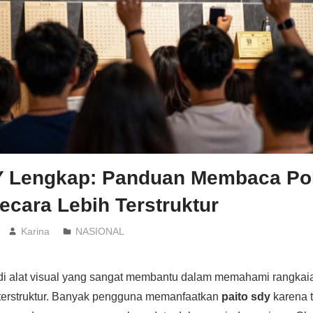
Y Lengkap: Panduan Membaca Po
cara Lebih Terstruktur
Karina
NASIONAL
i alat visual yang sangat membantu dalam memahami rangka
 terstruktur. Banyak pengguna memanfaatkan
paito sdy
karena 