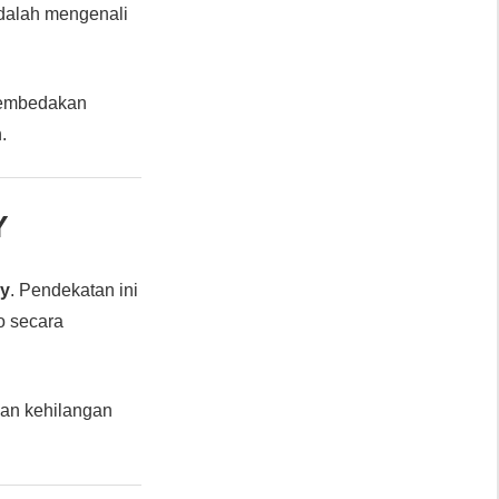
dalah mengenali
membedakan
.
Y
dy
. Pendekatan ini
o secara
akan kehilangan