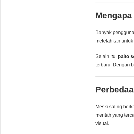
Mengapa 
Banyak pengguna
melelahkan untuk 
Selain itu,
paito 
terbaru. Dengan be
Perbedaa
Meski saling berk
mentah yang terca
visual.