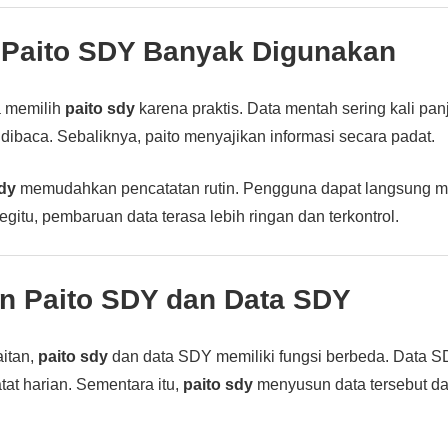
Paito SDY Banyak Digunakan
 memilih
paito sdy
karena praktis. Data mentah sering kali pa
dibaca. Sebaliknya, paito menyajikan informasi secara padat.
sdy
memudahkan pencatatan rutin. Pengguna dapat langsung m
gitu, pembaruan data terasa lebih ringan dan terkontrol.
n Paito SDY dan Data SDY
aitan,
paito sdy
dan data SDY memiliki fungsi berbeda. Data S
tat harian. Sementara itu,
paito sdy
menyusun data tersebut d