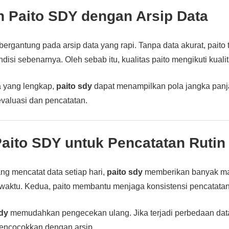
 Paito SDY dengan Arsip Data
ergantung pada arsip data yang rapi. Tanpa data akurat, paito 
isi sebenarnya. Oleh sebab itu, kualitas paito mengikuti kualit
a yang lengkap,
paito sdy
dapat menampilkan pola jangka panja
valuasi dan pencatatan.
aito SDY untuk Pencatatan Rutin
g mencatat data setiap hari,
paito sdy
memberikan banyak man
waktu. Kedua, paito membantu menjaga konsistensi pencatatan
sdy
memudahkan pengecekan ulang. Jika terjadi perbedaan dat
encocokkan dengan arsip.