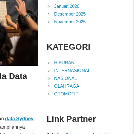
Januari 2026
Desember 2025
November 2025
KATEGORI
HIBURAN
INTERNASIONAL
la Data
NASIONAL
OLAHRAGA
OTOMOTIF
Link Partner
ian
data Sydney
tampilannya