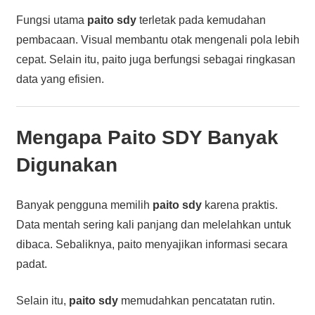
Fungsi utama
paito sdy
terletak pada kemudahan
pembacaan. Visual membantu otak mengenali pola lebih
cepat. Selain itu, paito juga berfungsi sebagai ringkasan
data yang efisien.
Mengapa Paito SDY Banyak
Digunakan
Banyak pengguna memilih
paito sdy
karena praktis.
Data mentah sering kali panjang dan melelahkan untuk
dibaca. Sebaliknya, paito menyajikan informasi secara
padat.
Selain itu,
paito sdy
memudahkan pencatatan rutin.