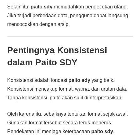
Selain itu,
paito sdy
memudahkan pengecekan ulang.
Jika terjadi perbedaan data, pengguna dapat langsung
mencocokkan dengan arsip.
Pentingnya Konsistensi
dalam Paito SDY
Konsistensi adalah fondasi
paito sdy
yang baik.
Konsistensi mencakup format, warna, dan urutan data.
Tanpa konsistensi, paito akan sulit diinterpretasikan.
Oleh karena itu, sebaiknya tentukan format sejak awal.
Gunakan format tersebut secara terus-menerus.
Pendekatan ini menjaga keterbacaan
paito sdy
.