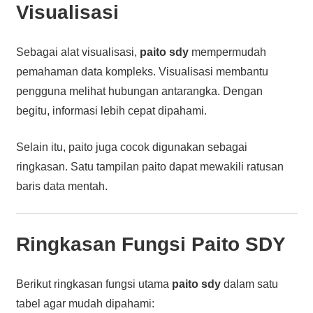
Visualisasi
Sebagai alat visualisasi,
paito sdy
mempermudah
pemahaman data kompleks. Visualisasi membantu
pengguna melihat hubungan antarangka. Dengan
begitu, informasi lebih cepat dipahami.
Selain itu, paito juga cocok digunakan sebagai
ringkasan. Satu tampilan paito dapat mewakili ratusan
baris data mentah.
Ringkasan Fungsi Paito SDY
Berikut ringkasan fungsi utama
paito sdy
dalam satu
tabel agar mudah dipahami: