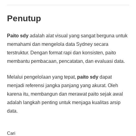
Penutup
Paito sdy
adalah alat visual yang sangat berguna untuk
memahami dan mengelola data Sydney secara
terstruktur. Dengan format rapi dan konsisten, paito
membantu pembacaan, pencatatan, dan evaluasi data.
Melalui pengelolaan yang tepat,
paito sdy
dapat
menjadi referensi jangka panjang yang akurat. Oleh
karena itu, membangun dan merawat paito sejak awal
adalah langkah penting untuk menjaga kualitas arsip
data.
Cari