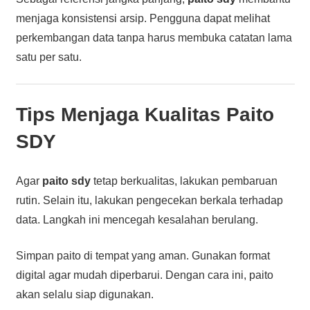
menjaga konsistensi arsip. Pengguna dapat melihat
perkembangan data tanpa harus membuka catatan lama
satu per satu.
Tips Menjaga Kualitas Paito
SDY
Agar
paito sdy
tetap berkualitas, lakukan pembaruan
rutin. Selain itu, lakukan pengecekan berkala terhadap
data. Langkah ini mencegah kesalahan berulang.
Simpan paito di tempat yang aman. Gunakan format
digital agar mudah diperbarui. Dengan cara ini, paito
akan selalu siap digunakan.