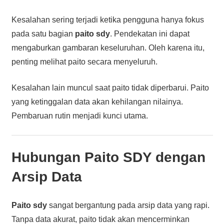
Kesalahan sering terjadi ketika pengguna hanya fokus
pada satu bagian
paito sdy
. Pendekatan ini dapat
mengaburkan gambaran keseluruhan. Oleh karena itu,
penting melihat paito secara menyeluruh.
Kesalahan lain muncul saat paito tidak diperbarui. Paito
yang ketinggalan data akan kehilangan nilainya.
Pembaruan rutin menjadi kunci utama.
Hubungan Paito SDY dengan
Arsip Data
Paito sdy
sangat bergantung pada arsip data yang rapi.
Tanpa data akurat, paito tidak akan mencerminkan