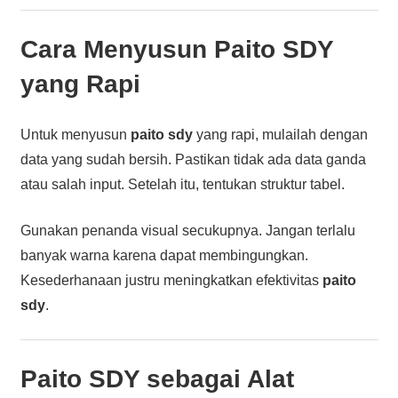
Cara Menyusun Paito SDY
yang Rapi
Untuk menyusun
paito sdy
yang rapi, mulailah dengan
data yang sudah bersih. Pastikan tidak ada data ganda
atau salah input. Setelah itu, tentukan struktur tabel.
Gunakan penanda visual secukupnya. Jangan terlalu
banyak warna karena dapat membingungkan.
Kesederhanaan justru meningkatkan efektivitas
paito
sdy
.
Paito SDY sebagai Alat