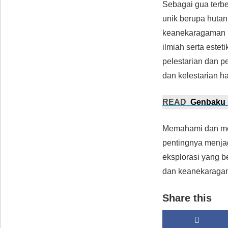
Sebagai gua terb
unik berupa huta
keanekaragaman h
ilmiah serta este
pelestarian dan p
dan kelestarian 
READ
Genbaku 
Memahami dan men
pentingnya menjag
eksplorasi yang b
dan keanekaragam
Share this