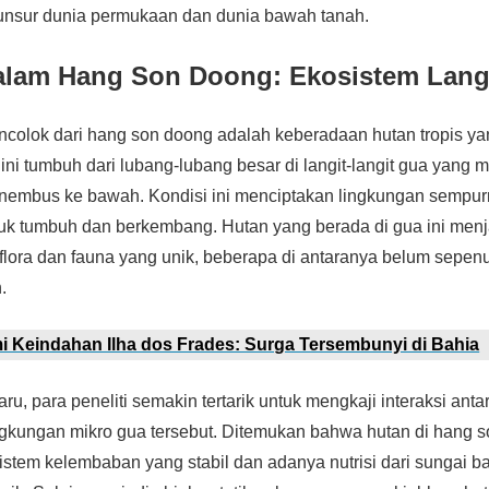
nsur dunia permukaan dan dunia bawah tanah.
alam Hang Son Doong: Ekosistem Lan
encolok dari hang son doong adalah keberadaan hutan tropis y
ini tumbuh dari lubang-lubang besar di langit-langit gua yan
enembus ke bawah. Kondisi ini menciptakan lingkungan sempur
uk tumbuh dan berkembang. Hutan yang berada di gua ini menja
flora dan fauna yang unik, beberapa di antaranya belum sepenu
.
 Keindahan Ilha dos Frades: Surga Tersembunyi di Bahia
ru, para peneliti semakin tertarik untuk mengkaji interaksi ant
ngkungan mikro gua tersebut. Ditemukan bahwa hutan di hang
istem kelembaban yang stabil dan adanya nutrisi dari sungai b