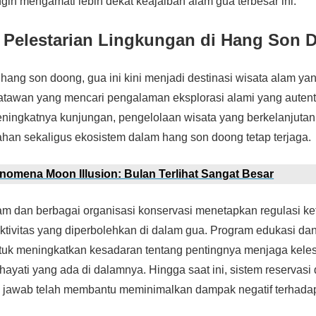
ngin mengamati lebih dekat keajaiban alam gua terbesar ini.
 Pelestarian Lingkungan di Hang Son 
ang son doong, gua ini kini menjadi destinasi wisata alam yan
satawan yang mencari pengalaman eksplorasi alami yang auten
ningkatnya kunjungan, pengelolaan wisata yang berkelanjutan
han sekaligus ekosistem dalam hang son doong tetap terjaga.
enomena Moon Illusion: Bulan Terlihat Sangat Besar
m dan berbagai organisasi konservasi menetapkan regulasi keta
tivitas yang diperbolehkan di dalam gua. Program edukasi dan 
uk meningkatkan kesadaran tentang pentingnya menjaga keles
yati yang ada di dalamnya. Hingga saat ini, sistem reservasi 
 jawab telah membantu meminimalkan dampak negatif terhadap