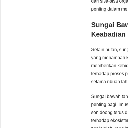
dari sisa-sisa org
penting dalam me
Sungai Baw
Keabadian
Selain hutan, sun
yang menambah ke
memberikan kehidu
terhadap proses p
selama ribuan tah
Sungai bawah tanah
penting bagi ilmu
son doong terus 
terhadap ekosiste