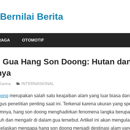
Bernilai Berita
RAGA
OTOMOTIF
 Gua Hang Son Doong: Hutan da
nya
Karina
INTERNASIONAL
oong
merupakan salah satu keajaiban alam yang luar biasa da
igus penelitian penting saat ini. Terkenal karena ukuran yang s
emnya, hang son doong menghadirkan fenomena langka berupa
 dan mengalir di dalam gua tersebut. Artikel ini akan mengulas
njelaskan mengapa hang son doong menjadi destinasi alam yan