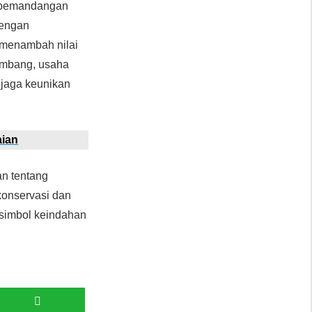
n pemandangan
dengan
 menambah nilai
kembang, usaha
enjaga keunikan
aian
n tentang
konservasi dan
i simbol keindahan