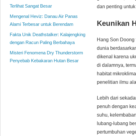
Terlihat Sangat Besar
dan penting untuk 
Mengenal Heviz: Danau Air Panas
Keunikan H
Alami Terbesar untuk Berendam
Fakta Unik Deathstalker: Kalajengking
Hang Son Doong te
dengan Racun Paling Berbahaya
dunia berdasarkan 
Misteri Fenomena Dry Thunderstorm
dikenal karena u
Penyebab Kebakaran Hutan Besar
di dalamnya, term
habitat mikrokli
penelitian ilmu al
Lebih dari sekada
penuh dengan kea
suhu, kelembaban,
lubang-lubang be
pertumbuhan vege