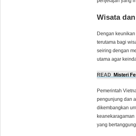
penjelajah yang i
Wisata dan
Dengan keunikan h
terutama bagi wi
seiring dengan me
utama agar keinda
READ
Misteri F
Pemerintah Vietna
pengunjung dan ak
dikembangkan unt
keanekaragaman ha
yang bertanggung