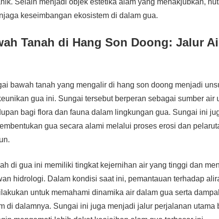
anik. Selain menjadi objek estetika alam yang menakjubkan, hut
njaga keseimbangan ekosistem di dalam gua.
ah Tanah di Hang Son Doong: Jalur Ai
gai bawah tanah yang mengalir di hang son doong menjadi unsu
unikan gua ini. Sungai tersebut berperan sebagai sumber air
pan bagi flora dan fauna dalam lingkungan gua. Sungai ini jug
embentukan gua secara alami melalui proses erosi dan pelarut
un.
 di gua ini memiliki tingkat kejernihan air yang tinggi dan men
wan hidrologi. Dalam kondisi saat ini, pemantauan terhadap ali
dilakukan untuk memahami dinamika air dalam gua serta dampa
m di dalamnya. Sungai ini juga menjadi jalur perjalanan utama 