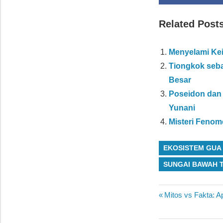
Related Post
Menyelami Kei
Tiongkok seba
Besar
Poseidon dan 
Yunani
Misteri Feno
EKOSISTEM GUA
SUNGAI BAWAH 
Navigasi
Previous
Mitos vs Fakta: 
Post:
pos