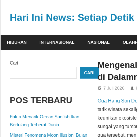
Skip
to
Hari Ini News: Setiap Detik 
content
Update
nasional
HIBURAN
INTERNASIONAL
NASIONAL
OLAH
dan
internasional
tercepat
Cari
Mengenal
tanpa
CARI
di Dalam
henti
7 Juli 2026
POS TERBARU
Gua Hang Son D
tarik wisata sekal
Fakta Menarik Ocean Sunfish Ikan
keunikan ekosist
Bertulang Terberat Dunia
sungai yang tumbuh
Misteri Fenomena Moon Illusion: Bulan
gua tersebut, me