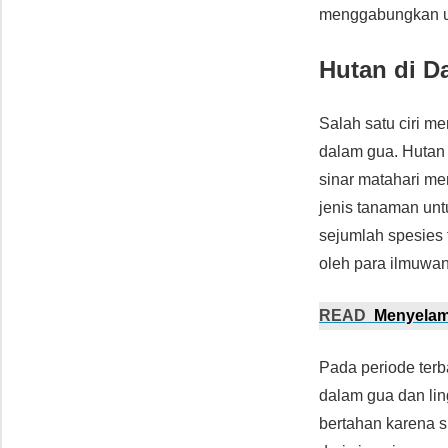
menggabungkan u
Hutan di D
Salah satu ciri m
dalam gua. Hutan 
sinar matahari m
jenis tanaman unt
sejumlah spesies 
oleh para ilmuwan
READ
Menyelami
Pada periode terba
dalam gua dan li
bertahan karena s