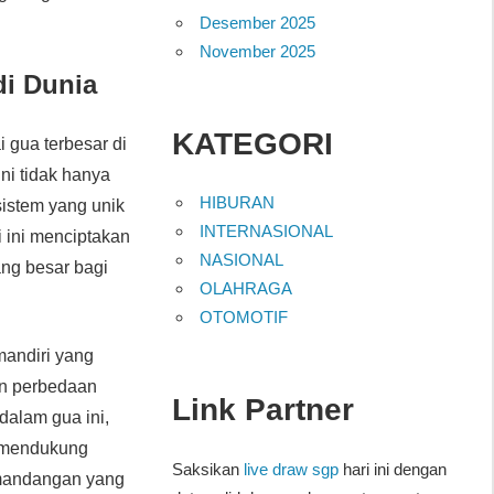
Desember 2025
November 2025
di Dunia
KATEGORI
 gua terbesar di
ini tidak hanya
HIBURAN
istem yang unik
INTERNASIONAL
 ini menciptakan
NASIONAL
ng besar bagi
OLAHRAGA
OTOMOTIF
mandiri yang
an perbedaan
Link Partner
dalam gua ini,
a mendukung
Saksikan
live draw sgp
hari ini dengan
emandangan yang