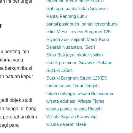
motor irit
motor matic Suzuki
an ini berfungsi
olahraga
pantai indah Sulawesi
Pantai Panrang Luhu
pantai pasir putih
pantai tersembunyi
r
relief Mesir
review Burgman 125
Riyadh Zoo
sejarah Mesir Kuno
Sejarah Nusantara
Seti I
r penting lain
Situs Batujaya
skuter stylish
 utama yang
skutik premium
Sulawesi Selatan
a berkontribusi
Suzuki 125cc
an batuan kapur
Suzuki Burgman Street 125 EX
taman satwa Timur Tengah
tokoh olahraga
wisata Bulukumba
jadi objek studi
wisata edukasi
Wisata Flores
ran sungai di hang
wisata pantai
wisata Riyadh
Wisata Sejarah Karawang
k perubahan iklim
wisata sejarah Mesir
bagi para