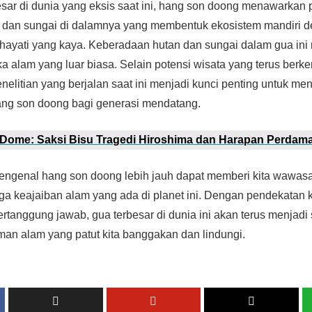
esar di dunia yang eksis saat ini, hang son doong menawarka
n dan sungai di dalamnya yang membentuk ekosistem mandiri 
ayati yang kaya. Keberadaan hutan dan sungai dalam gua ini
tika alam yang luar biasa. Selain potensi wisata yang terus ber
enelitian yang berjalan saat ini menjadi kunci penting untuk m
hang son doong bagi generasi mendatang.
Dome: Saksi Bisu Tragedi Hiroshima dan Harapan Perdam
genal hang son doong lebih jauh dapat memberi kita wawasa
a keajaiban alam yang ada di planet ini. Dengan pendekatan 
ertanggung jawab, gua terbesar di dunia ini akan terus menjad
an alam yang patut kita banggakan dan lindungi.