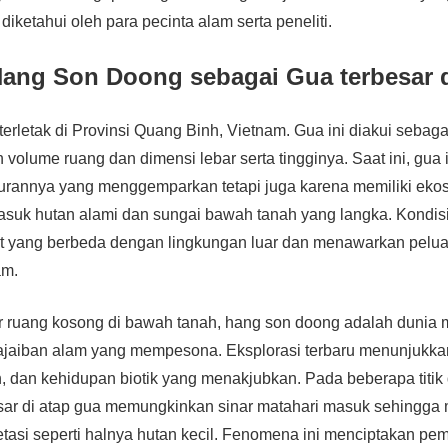
diketahui oleh para pecinta alam serta peneliti.
ang Son Doong sebagai Gua terbesar 
rletak di Provinsi Quang Binh, Vietnam. Gua ini diakui sebagai
volume ruang dan dimensi lebar serta tingginya. Saat ini, gua 
kurannya yang menggemparkan tetapi juga karena memiliki ekos
asuk hutan alami dan sungai bawah tanah yang langka. Kondisi
mat yang berbeda dengan lingkungan luar dan menawarkan pelua
am.
r ruang kosong di bawah tanah, hang son doong adalah dunia 
jaiban alam yang mempesona. Eksplorasi terbaru menunjukk
 dan kehidupan biotik yang menakjubkan. Pada beberapa titik 
sar di atap gua memungkinkan sinar matahari masuk sehingg
tasi seperti halnya hutan kecil. Fenomena ini menciptakan p