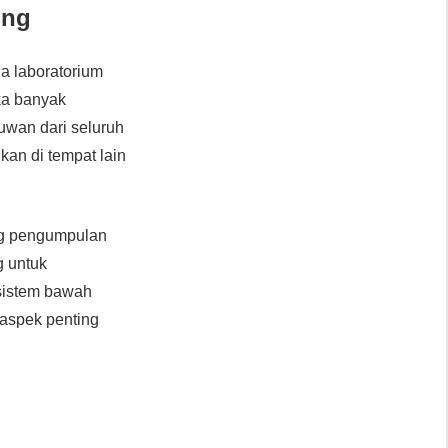
ong
a laboratorium
ka banyak
muwan dari seluruh
kan di tempat lain
ng pengumpulan
g untuk
sistem bawah
 aspek penting