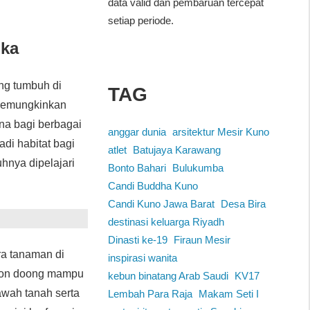
data valid dan pembaruan tercepat
setiap periode.
gka
ang tumbuh di
TAG
g memungkinkan
na bagi berbagai
anggar dunia
arsitektur Mesir Kuno
di habitat bagi
atlet
Batujaya Karawang
hnya dipelajari
Bonto Bahari
Bulukumba
Candi Buddha Kuno
Candi Kuno Jawa Barat
Desa Bira
destinasi keluarga Riyadh
Dinasti ke-19
Firaun Mesir
ara tanaman di
inspirasi wanita
 son doong mampu
kebun binatang Arab Saudi
KV17
awah tanah serta
Lembah Para Raja
Makam Seti I