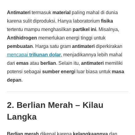
Antimateri
termasuk
material
paling mahal di dunia
karena sulit diproduksi. Hanya laboratorium
fisika
tertentu mampu menghasilkan
partikel ini
. Misalnya,
Antihidrogen
memerlukan energi tinggi untuk
pembuatan
. Harga satu gram
antimateri
diperkirakan
mencapai
triliunan dolar
, menjadikannya lebih mahal
dari
emas
atau
berlian
. Selain itu,
antimateri
memiliki
potensi sebagai
sumber energi
luar biasa untuk
masa
depan
.
2.
Berlian Merah
– Kilau
Langka
Berlian merah
dikenal karena
kelangkaannya
dan