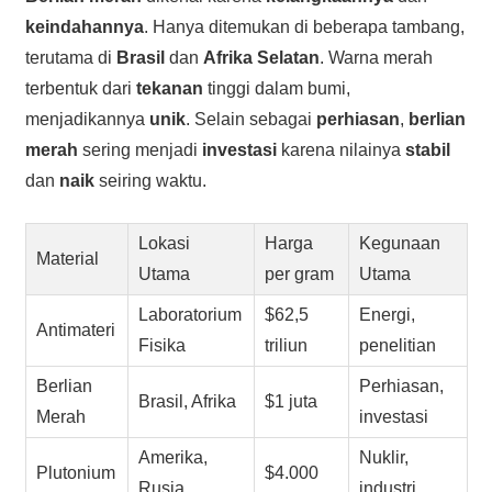
keindahannya
. Hanya ditemukan di beberapa tambang,
terutama di
Brasil
dan
Afrika Selatan
. Warna merah
terbentuk dari
tekanan
tinggi dalam bumi,
menjadikannya
unik
. Selain sebagai
perhiasan
,
berlian
merah
sering menjadi
investasi
karena nilainya
stabil
dan
naik
seiring waktu.
Lokasi
Harga
Kegunaan
Material
Utama
per gram
Utama
Laboratorium
$62,5
Energi,
Antimateri
Fisika
triliun
penelitian
Berlian
Perhiasan,
Brasil, Afrika
$1 juta
Merah
investasi
Amerika,
Nuklir,
Plutonium
$4.000
Rusia
industri