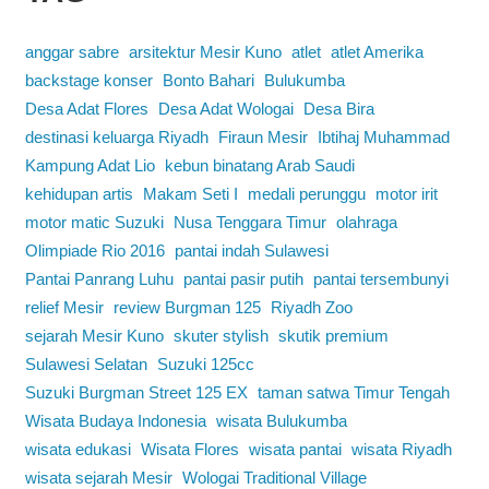
anggar sabre
arsitektur Mesir Kuno
atlet
atlet Amerika
backstage konser
Bonto Bahari
Bulukumba
Desa Adat Flores
Desa Adat Wologai
Desa Bira
destinasi keluarga Riyadh
Firaun Mesir
Ibtihaj Muhammad
Kampung Adat Lio
kebun binatang Arab Saudi
kehidupan artis
Makam Seti I
medali perunggu
motor irit
motor matic Suzuki
Nusa Tenggara Timur
olahraga
Olimpiade Rio 2016
pantai indah Sulawesi
Pantai Panrang Luhu
pantai pasir putih
pantai tersembunyi
relief Mesir
review Burgman 125
Riyadh Zoo
sejarah Mesir Kuno
skuter stylish
skutik premium
Sulawesi Selatan
Suzuki 125cc
Suzuki Burgman Street 125 EX
taman satwa Timur Tengah
Wisata Budaya Indonesia
wisata Bulukumba
wisata edukasi
Wisata Flores
wisata pantai
wisata Riyadh
wisata sejarah Mesir
Wologai Traditional Village