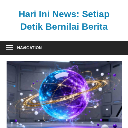
Skip
to
Hari Ini News: Setiap
content
Detik Bernilai Berita
Update
nasional
NAVIGATION
dan
internasional
tercepat
tanpa
henti