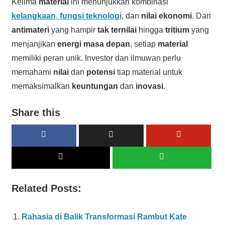
Kelima
material
ini menunjukkan kombinasi
kelangkaan
,
fungsi teknologi
, dan
nilai ekonomi
. Dari
antimateri
yang hampir
tak ternilai
hingga
tritium
yang
menjanjikan
energi masa depan
, setiap
material
memiliki peran unik. Investor dan ilmuwan perlu
memahami
nilai
dan
potensi
tiap material untuk
memaksimalkan
keuntungan
dan
inovasi
.
Share this
Related Posts:
Rahasia di Balik Transformasi Rambut Kate