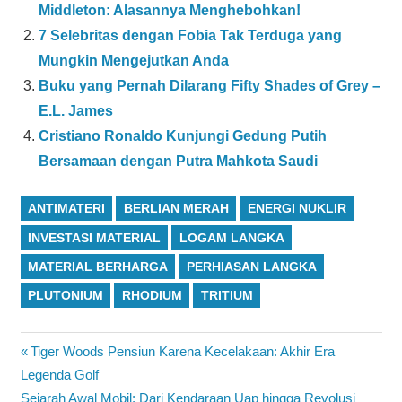
Middleton: Alasannya Menghebohkan!
7 Selebritas dengan Fobia Tak Terduga yang
Mungkin Mengejutkan Anda
Buku yang Pernah Dilarang Fifty Shades of Grey –
E.L. James
Cristiano Ronaldo Kunjungi Gedung Putih
Bersamaan dengan Putra Mahkota Saudi
ANTIMATERI
BERLIAN MERAH
ENERGI NUKLIR
INVESTASI MATERIAL
LOGAM LANGKA
MATERIAL BERHARGA
PERHIASAN LANGKA
PLUTONIUM
RHODIUM
TRITIUM
Navigasi
Previous
Tiger Woods Pensiun Karena Kecelakaan: Akhir Era
Post:
Legenda Golf
pos
Next
Sejarah Awal Mobil: Dari Kendaraan Uap hingga Revolusi