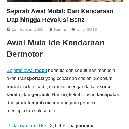
Sejarah Awal Mobil: Dari Kendaraan
Uap hingga Revolusi Benz
22 Februari 2026
Karina
OTOMOTIF
Awal Mula Ide
Kendaraan
Bermotor
Sejarah awal
mobil
bermula dari kebutuhan manusia
akan
transportasi
yang cepat dan efisien. Sebelum
mobil
modern hadir, manusia mengandalkan
kuda
,
kereta
, dan
gerobak
. Namun, keterbatasan
kecepatan
dan
jarak tempuh
mendorong para penemu
menciptakan solusi baru.
Pada awal abad ke-18,
beberapa
penemu