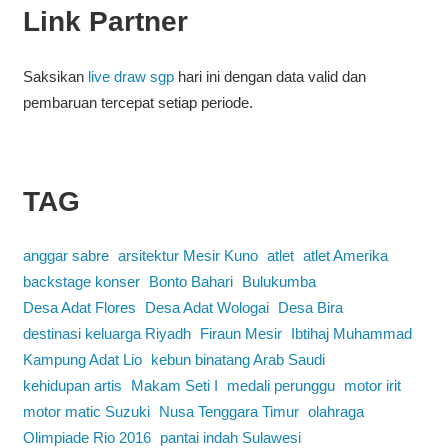
Link Partner
Saksikan
live draw sgp
hari ini dengan data valid dan
pembaruan tercepat setiap periode.
TAG
anggar sabre
arsitektur Mesir Kuno
atlet
atlet Amerika
backstage konser
Bonto Bahari
Bulukumba
Desa Adat Flores
Desa Adat Wologai
Desa Bira
destinasi keluarga Riyadh
Firaun Mesir
Ibtihaj Muhammad
Kampung Adat Lio
kebun binatang Arab Saudi
kehidupan artis
Makam Seti I
medali perunggu
motor irit
motor matic Suzuki
Nusa Tenggara Timur
olahraga
Olimpiade Rio 2016
pantai indah Sulawesi