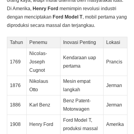
orang kaya, tetapi mulai diterima oleh masyarakat luas.
Di Amerika,
Henry Ford
memimpin revolusi industri
dengan menciptakan
Ford Model T
, mobil pertama yang
diproduksi secara massal dan terjangkau.
Tahun
Penemu
Inovasi Penting
Lokasi
Nicolas-
Kendaraan uap
1769
Joseph
Prancis
pertama
Cugnot
Nikolaus
Mesin empat
1876
Jerman
Otto
langkah
Benz Patent-
1886
Karl Benz
Jerman
Motorwagen
Ford Model T,
1908
Henry Ford
Amerika
produksi massal