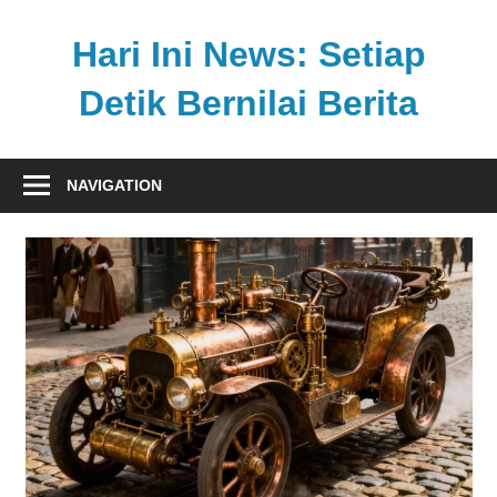
Skip
to
Hari Ini News: Setiap
content
Detik Bernilai Berita
Update
nasional
NAVIGATION
dan
internasional
tercepat
tanpa
henti