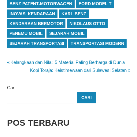
BENZ PATENT-MOTORWAGEN
FORD MODEL T
INOVASI KENDARAAN
KARL BENZ
KENDARAAN BERMOTOR
NIKOLAUS OTTO
PENEMU MOBIL
SEJARAH MOBIL
SEJARAH TRANSPORTASI
TRANSPORTASI MODERN
Navigasi
Previous
Kelangkaan dan Nilai: 5 Material Paling Berharga di Dunia
Post:
Next
Kopi Toraja: Keistimewaan dari Sulawesi Selatan
pos
Post:
Cari
CARI
POS TERBARU