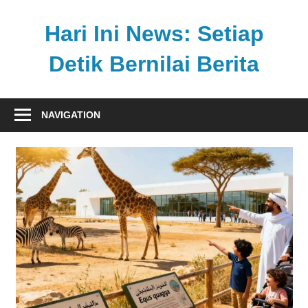
Skip
to
Hari Ini News: Setiap
content
Detik Bernilai Berita
Update
nasional
NAVIGATION
dan
internasional
tercepat
tanpa
henti