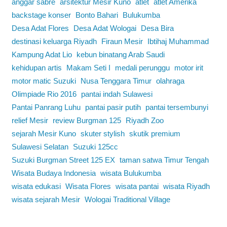
anggar sabre
arsitektur Mesir Kuno
atlet
atlet Amerika
backstage konser
Bonto Bahari
Bulukumba
Desa Adat Flores
Desa Adat Wologai
Desa Bira
destinasi keluarga Riyadh
Firaun Mesir
Ibtihaj Muhammad
Kampung Adat Lio
kebun binatang Arab Saudi
kehidupan artis
Makam Seti I
medali perunggu
motor irit
motor matic Suzuki
Nusa Tenggara Timur
olahraga
Olimpiade Rio 2016
pantai indah Sulawesi
Pantai Panrang Luhu
pantai pasir putih
pantai tersembunyi
relief Mesir
review Burgman 125
Riyadh Zoo
sejarah Mesir Kuno
skuter stylish
skutik premium
Sulawesi Selatan
Suzuki 125cc
Suzuki Burgman Street 125 EX
taman satwa Timur Tengah
Wisata Budaya Indonesia
wisata Bulukumba
wisata edukasi
Wisata Flores
wisata pantai
wisata Riyadh
wisata sejarah Mesir
Wologai Traditional Village