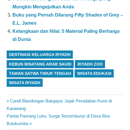
Mungkin Mengejutkan Anda
Buku yang Pernah Dilarang Fifty Shades of Grey –
E.L. James
Kelangkaan dan Nilai: 5 Material Paling Berharga
di Dunia
DESTINASI KELUARGA RIYADH
KEBUN BINATANG ARAB SAUDI
RIYADH ZOO
TAMAN SATWA TIMUR TENGAH
WISATA EDUKASI
WISATA RIYADH
Navigasi
Previous
Candi Blandongan Batujaya: Jejak Peradaban Kuno di
Post:
Karawang
pos
Next
Pantai Panrang Luhu, Surga Tersembunyi di Desa Bira
Post:
Bulukumba