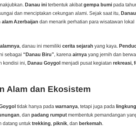
nakjubkan.
Danau ini
terbentuk akibat
gempa bumi
pada tahu
ungai dan menciptakan cekungan alami. Sejak saat itu,
Danau
 alam Azerbaijan
dan menarik perhatian para wisatawan loka
n
alamnya
, danau ini memiliki
cerita sejarah
yang kaya.
Pendud
ni sebagai
“Danau Biru”
, karena
airnya
yang jernih dan berwa
 kondisi ini,
Danau Goygol
menjadi pusat kegiatan
rekreasi, 
n Alam dan Ekosistem
Goygol
tidak hanya pada
warnanya
, tetapi juga pada
lingkung
unungan
, dan
padang rumput
membentuk pemandangan yang
n datang untuk
trekking
,
piknik
, dan
berkemah
.