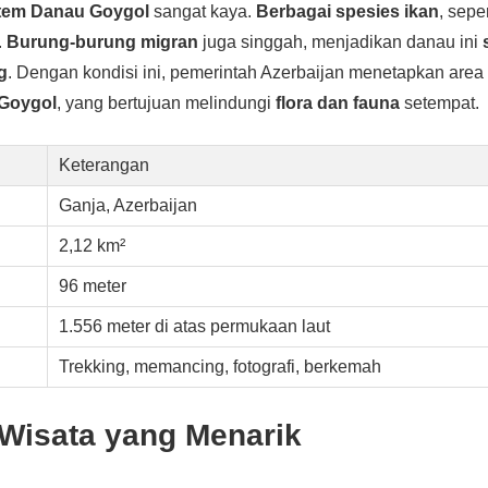
tem Danau Goygol
sangat kaya.
Berbagai spesies ikan
, sepe
.
Burung-burung migran
juga singgah, menjadikan danau ini
g
. Dengan kondisi ini, pemerintah Azerbaijan menetapkan area 
 Goygol
, yang bertujuan melindungi
flora dan fauna
setempat.
Keterangan
Ganja, Azerbaijan
2,12 km²
96 meter
1.556 meter di atas permukaan laut
Trekking, memancing, fotografi, berkemah
 Wisata yang Menarik