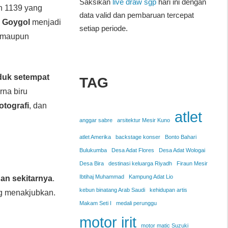
Saksikan
live draw sgp
hari ini dengan
n 1139 yang
data valid dan pembaruan tercepat
 Goygol
menjadi
setiap periode.
l maupun
uk setempat
TAG
rna biru
fotografi
, dan
atlet
anggar sabre
arsitektur Mesir Kuno
atlet Amerika
backstage konser
Bonto Bahari
Bulukumba
Desa Adat Flores
Desa Adat Wologai
Desa Bira
destinasi keluarga Riyadh
Firaun Mesir
Ibtihaj Muhammad
Kampung Adat Lio
an sekitarnya
.
kebun binatang Arab Saudi
kehidupan artis
 menakjubkan.
Makam Seti I
medali perunggu
motor irit
motor matic Suzuki