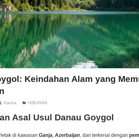
ygol: Keindahan Alam yang Mem
n
Karina
HIBURAN
dan Asal Usul Danau Goygol
rletak di kawasan
Ganja
,
Azerbaijan
, dan terkenal dengan
pem