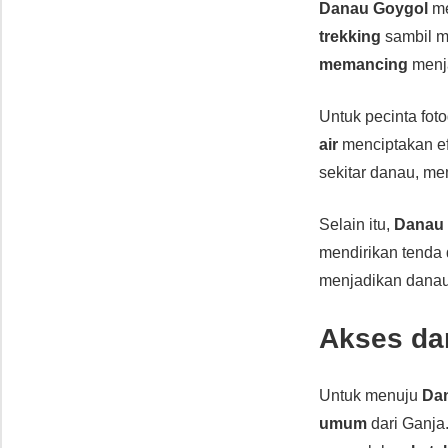
Danau Goygol
me
trekking
sambil m
memancing
menja
Untuk pecinta foto
air
menciptakan ef
sekitar danau, m
Selain itu,
Danau
mendirikan tenda 
menjadikan dana
Akses dan
Untuk menuju
Da
umum
dari Ganja