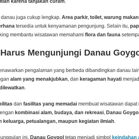
litian karena tanjakan curam
.
ar danau juga cukup lengkap.
Area parkir, toilet, warung makan
erhana
tersedia untuk kenyamanan pengunjung. Selain itu,
pap
 hiking membantu wisatawan memahami
flora dan fauna
setempa
Harus Mengunjungi Danau Goyg
nawarkan pengalaman yang berbeda dibandingkan danau lain
ngan
alam yang menakjubkan
, dan
keragaman hayati
menjadi
 dilewatkan
.
ilitas
dan
fasilitas yang memadai
membuat wisatawan dapat 
 Dengan
kombinasi alam, budaya, dan rekreasi
,
Danau Goygo
an keluarga, petualangan, maupun kegiatan ilmiah
.
unggulan ini,
Danau Goygol
tetap menjadi simbol
keindahan 