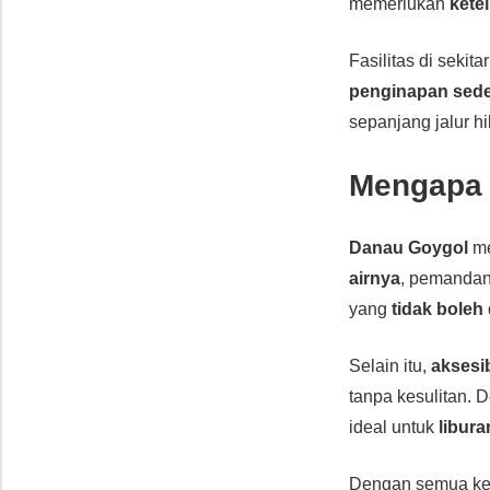
memerlukan
kete
Fasilitas di sekit
penginapan sed
sepanjang jalur
Mengapa 
Danau Goygol
me
airnya
, pemanda
yang
tidak boleh
Selain itu,
aksesib
tanpa kesulitan.
ideal untuk
libur
Dengan semua ke