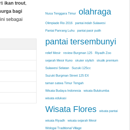
rti
ikan trout
,
olahraga
surga bagi
Nusa Tenggara Timur
ini sebagai
Olimpiade Rio 2016
pantai indah Sulawesi
Pantai Panrang Luhu
pantai pasir putih
pantai tersembunyi
relief Mesir
review Burgman 125
Riyadh Zoo
sejarah Mesir Kuno
skuter stylish
skutik premium
Sulawesi Selatan
Suzuki 125cc
Suzuki Burgman Street 125 EX
taman satwa Timur Tengah
Wisata Budaya Indonesia
wisata Bulukumba
wisata edukasi
Wisata Flores
wisata pantai
wisata Riyadh
wisata sejarah Mesir
Wologai Traditional Village