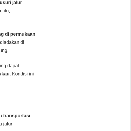
suri jalur
n itu,
ng di permukaan
 diadakan di
ung.
ung dapat
ukau
. Kondisi ini
au
transportasi
 jalur