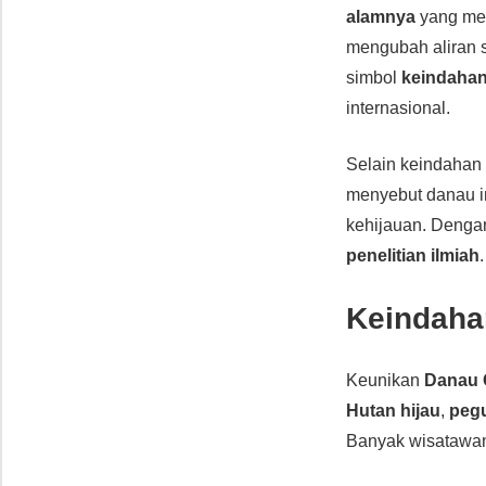
alamnya
yang me
mengubah aliran s
simbol
keindahan
internasional.
Selain keindaha
menyebut danau i
kehijauan. Dengan
penelitian ilmiah
.
Keindaha
Keunikan
Danau 
Hutan hijau
,
peg
Banyak wisatawa