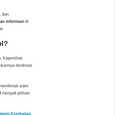
, dan
an informasi
di
t.
ol?
. Kejernihan
kannya destinasi
menikmati alam
l
menjadi pilihan
alami Azerbaijan