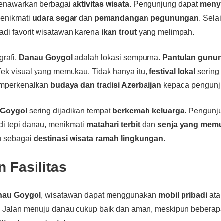
nawarkan berbagai
aktivitas wisata
. Pengunjung dapat
menyu
enikmati
udara segar
dan
pemandangan pegunungan
. Selai
di favorit wisatawan karena
ikan trout
yang melimpah.
grafi,
Danau Goygol
adalah lokasi sempurna.
Pantulan gunu
ek visual yang memukau. Tidak hanya itu,
festival lokal
sering
emperkenalkan
budaya dan tradisi Azerbaijan
kepada pengunj
 Goygol
sering dijadikan tempat
berkemah keluarga
. Pengunj
di tepi danau, menikmati
matahari terbit
dan
senja yang mem
u sebagai
destinasi wisata ramah lingkungan
.
 Fasilitas
nau Goygol
, wisatawan dapat menggunakan
mobil pribadi
at
. Jalan menuju danau cukup baik dan aman, meskipun beberapa