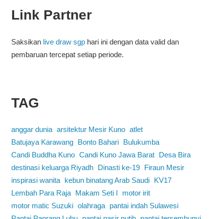
Link Partner
Saksikan
live draw sgp
hari ini dengan data valid dan
pembaruan tercepat setiap periode.
TAG
anggar dunia
arsitektur Mesir Kuno
atlet
Batujaya Karawang
Bonto Bahari
Bulukumba
Candi Buddha Kuno
Candi Kuno Jawa Barat
Desa Bira
destinasi keluarga Riyadh
Dinasti ke-19
Firaun Mesir
inspirasi wanita
kebun binatang Arab Saudi
KV17
Lembah Para Raja
Makam Seti I
motor irit
motor matic Suzuki
olahraga
pantai indah Sulawesi
Pantai Panrang Luhu
pantai pasir putih
pantai tersembunyi