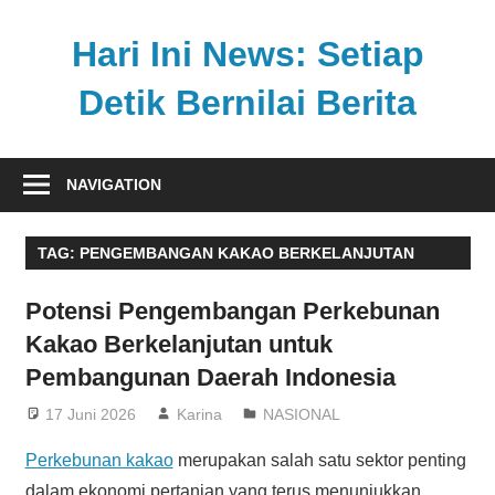
Skip
to
Hari Ini News: Setiap
content
Detik Bernilai Berita
Update
nasional
NAVIGATION
dan
internasional
TAG:
PENGEMBANGAN KAKAO BERKELANJUTAN
tercepat
tanpa
Potensi Pengembangan Perkebunan
henti
Kakao Berkelanjutan untuk
Pembangunan Daerah Indonesia
17 Juni 2026
Karina
NASIONAL
Perkebunan kakao
merupakan salah satu sektor penting
dalam ekonomi pertanian yang terus menunjukkan