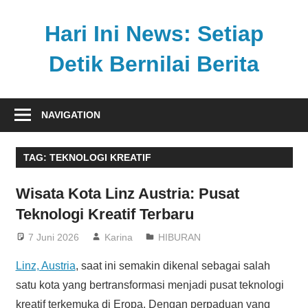
Skip
to
Hari Ini News: Setiap
content
Detik Bernilai Berita
Update
nasional
NAVIGATION
dan
internasional
TAG:
TEKNOLOGI KREATIF
tercepat
tanpa
Wisata Kota Linz Austria: Pusat
henti
Teknologi Kreatif Terbaru
7 Juni 2026
Karina
HIBURAN
Linz, Austria
, saat ini semakin dikenal sebagai salah
satu kota yang bertransformasi menjadi pusat teknologi
kreatif terkemuka di Eropa. Dengan perpaduan yang