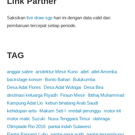
Link Partner
Saksikan
live draw sgp
hari ini dengan data valid dan
pembaruan tercepat setiap periode.
TAG
anggar sabre
arsitektur Mesir Kuno
atlet
atlet Amerika
backstage konser
Bonto Bahari
Bulukumba
Desa Adat Flores
Desa Adat Wologai
Desa Bira
destinasi keluarga Riyadh
Firaun Mesir
Ibtihaj Muhammad
Kampung Adat Lio
kebun binatang Arab Saudi
kehidupan artis
Makam Seti I
medali perunggu
motor irit
motor matic Suzuki
Nusa Tenggara Timur
olahraga
Olimpiade Rio 2016
pantai indah Sulawesi
Pantai Panrang Luhu
pantai pasir putih
pantai tersembunyi