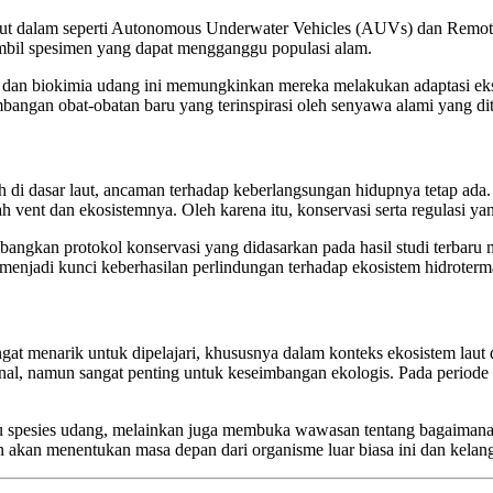
 laut dalam seperti Autonomous Underwater Vehicles (AUVs) dan Rem
gambil spesimen yang dapat mengganggu populasi alam.
ik dan biokimia udang ini memungkinkan mereka melakukan adaptasi eks
mbangan obat-obatan baru yang terinspirasi oleh senyawa alami yang di
uh di dasar laut, ancaman terhadap keberlangsungan hidupnya tetap ada
vent dan ekosistemnya. Oleh karena itu, konservasi serta regulasi yang
bangkan protokol konservasi yang didasarkan pada hasil studi terbaru
 menjadi kunci keberhasilan perlindungan terhadap ekosistem hidroterm
ngat menarik untuk dipelajari, khususnya dalam konteks ekosistem lau
l, namun sangat penting untuk keseimbangan ekologis. Pada periode ter
u spesies udang, melainkan juga membuka wawasan tentang bagaimana 
tan akan menentukan masa depan dari organisme luar biasa ini dan kel