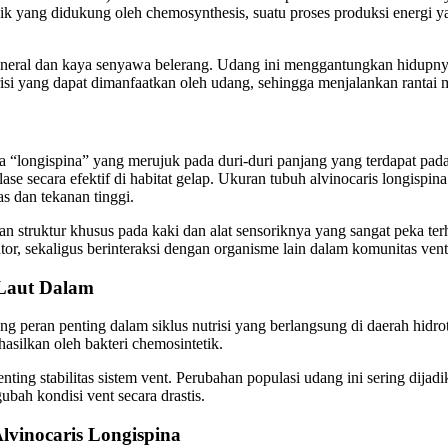
k yang didukung oleh chemosynthesis, suatu proses produksi energi ya
ineral dan kaya senyawa belerang. Udang ini menggantungkan hidupnya 
si yang dapat dimanfaatkan oleh udang, sehingga menjalankan rantai m
ama “longispina” yang merujuk pada duri-duri panjang yang terdapat pa
ecara efektif di habitat gelap. Ukuran tubuh alvinocaris longispina re
s dan tekanan tinggi.
an struktur khusus pada kaki dan alat sensoriknya yang sangat peka te
or, sekaligus berinteraksi dengan organisme lain dalam komunitas vent
 Laut Dalam
g peran penting dalam siklus nutrisi yang berlangsung di daerah hidr
asilkan oleh bakteri chemosintetik.
penting stabilitas sistem vent. Perubahan populasi udang ini sering di
bah kondisi vent secara drastis.
lvinocaris Longispina