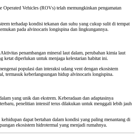
ote Operated Vehicles (ROVs) telah memungkinkan pengamatan
trem terhadap kondisi tekanan dan suhu yang cukup sulit di tempat
temukan pada alvinocaris longispina dan lingkungannya.
. Aktivitas penambangan mineral laut dalam, perubahan kimia laut
 ketat diperlukan untuk menjaga kelestarian habitat ini.
 mengenai populasi dan interaksi udang vent dengan ekosistem
al, termasuk keberlangsungan hidup alvinocaris longispina.
t dalam yang unik dan ekstrem. Keberadaan dan adaptasinya
baru, penelitian intensif terus dilakukan untuk menggali lebih jauh
kehidupan dapat bertahan dalam kondisi yang paling menantang di
angsungan ekosistem hidrotermal yang menjadi rumahnya.