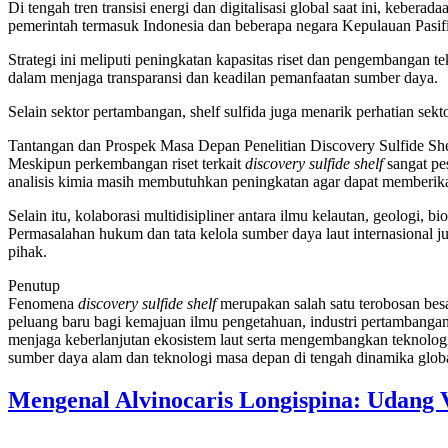
Di tengah tren transisi energi dan digitalisasi global saat ini, kebe
pemerintah termasuk Indonesia dan beberapa negara Kepulauan Pasifi
Strategi ini meliputi peningkatan kapasitas riset dan pengembangan t
dalam menjaga transparansi dan keadilan pemanfaatan sumber daya.
Selain sektor pertambangan, shelf sulfida juga menarik perhatian sek
Tantangan dan Prospek Masa Depan Penelitian Discovery Sulfide She
Meskipun perkembangan riset terkait
discovery sulfide shelf
sangat pe
analisis kimia masih membutuhkan peningkatan agar dapat memberika
Selain itu, kolaborasi multidisipliner antara ilmu kelautan, geologi
Permasalahan hukum dan tata kelola sumber daya laut internasional j
pihak.
Penutup
Fenomena
discovery sulfide shelf
merupakan salah satu terobosan bes
peluang baru bagi kemajuan ilmu pengetahuan, industri pertambanga
menjaga keberlanjutan ekosistem laut serta mengembangkan teknolog
sumber daya alam dan teknologi masa depan di tengah dinamika global
Mengenal Alvinocaris Longispina: Udang 