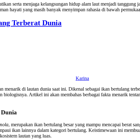
tikan serta menjaga kelangsungan hidup alam laut menjadi tanggung j
aman hayati yang masih banyak menyimpan rahasia di bawah permukaa
ang Terberat Dunia
Karina
 menarik di lautan dunia saat ini. Dikenal sebagai ikan bertulang terbe
biologisnya. Artikel ini akan membahas berbagai fakta menarik tentang o
i Dunia
mola
, merupakan ikan bertulang besar yang mampu mencapai berat sangat
lampaui ikan lainnya dalam kategori bertulang. Keistimewaan ini membu
kosistem lautan yang luas.