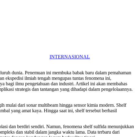
INTERNASIONAL
i seluruh dunia. Penemuan ini membuka babak baru dalam pemahaman
 dan ekspedisi ilmiah tengah mengupas tuntas fenomena ini,
 bagi ilmu pengetahuan dan industri. Artikel ini akan membahas
implikasi strategis dan tantangan yang dihadapi dalam pengelolaannya.
gih mulai dari sonar multibeam hingga sensor kimia modern. Shelf
mbal yang amat kaya. Hingga saat ini, shelf tersebut berhasil
solasi dan berdiri sendiri. Namun, fenomena shelf sulfida menunjukkan
mpleks dan stabil dalam jangka waktu lama. Data terbaru dari