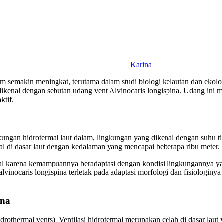
Karina
am semakin meningkat, terutama dalam studi biologi kelautan dan ekolog
 dikenal dengan sebutan udang vent Alvinocaris longispina. Udang ini m
ktif.
ungan hidrotermal laut dalam, lingkungan yang dikenal dengan suhu ti
termal di dasar laut dengan kedalaman yang mencapai beberapa ribu meter.
rusial karena kemampuannya beradaptasi dengan kondisi lingkungannya
 alvinocaris longispina terletak pada adaptasi morfologi dan fisiolog
ina
ydrothermal vents). Ventilasi hidrotermal merupakan celah di dasar lau