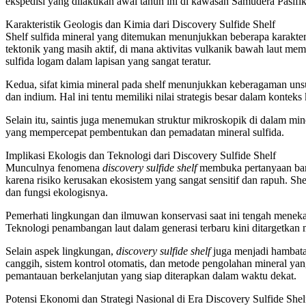
ekspedisi yang dilakukan awal tahun ini di kawasan Samudera Pasifi
Karakteristik Geologis dan Kimia dari Discovery Sulfide Shelf
Shelf sulfida mineral yang ditemukan menunjukkan beberapa karakter
tektonik yang masih aktif, di mana aktivitas vulkanik bawah laut mem
sulfida logam dalam lapisan yang sangat teratur.
Kedua, sifat kimia mineral pada shelf menunjukkan keberagaman unsu
dan indium. Hal ini tentu memiliki nilai strategis besar dalam konteks
Selain itu, saintis juga menemukan struktur mikroskopik di dalam min
yang mempercepat pembentukan dan pemadatan mineral sulfida.
Implikasi Ekologis dan Teknologi dari Discovery Sulfide Shelf
Munculnya fenomena
discovery sulfide shelf
membuka pertanyaan baru 
karena risiko kerusakan ekosistem yang sangat sensitif dan rapuh. S
dan fungsi ekologisnya.
Pemerhati lingkungan dan ilmuwan konservasi saat ini tengah menekan
Teknologi penambangan laut dalam generasi terbaru kini ditargetkan
Selain aspek lingkungan,
discovery sulfide shelf
juga menjadi hambata
canggih, sistem kontrol otomatis, dan metode pengolahan mineral yan
pemantauan berkelanjutan yang siap diterapkan dalam waktu dekat.
Potensi Ekonomi dan Strategi Nasional di Era Discovery Sulfide Shel