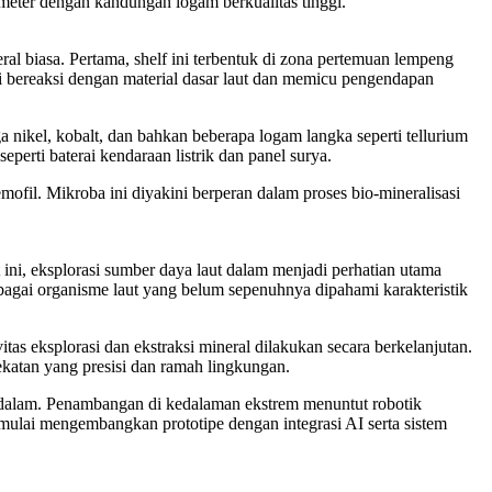
meter dengan kandungan logam berkualitas tinggi.
l biasa. Pertama, shelf ini terbentuk di zona pertemuan lempeng
ini bereaksi dengan material dasar laut dan memicu pengendapan
nikel, kobalt, dan bahkan beberapa logam langka seperti tellurium
eperti baterai kendaraan listrik dan panel surya.
mofil. Mikroba ini diyakini berperan dalam proses bio-mineralisasi
ini, eksplorasi sumber daya laut dalam menjadi perhatian utama
rbagai organisme laut yang belum sepenuhnya dipahami karakteristik
as eksplorasi dan ekstraksi mineral dilakukan secara berkelanjutan.
katan yang presisi dan ramah lingkungan.
 dalam. Penambangan di kedalaman ekstrem menuntut robotik
 mulai mengembangkan prototipe dengan integrasi AI serta sistem