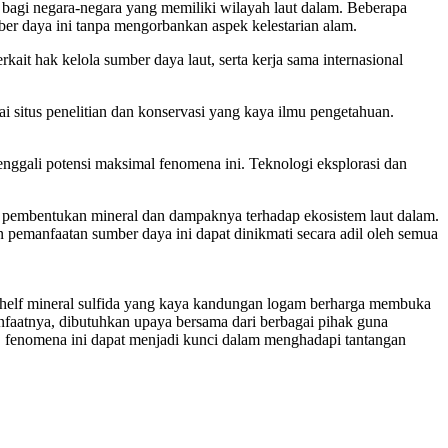
sar bagi negara-negara yang memiliki wilayah laut dalam. Beberapa
er daya ini tanpa mengorbankan aspek kelestarian alam.
kait hak kelola sumber daya laut, serta kerja sama internasional
ai situs penelitian dan konservasi yang kaya ilmu pengetahuan.
nggali potensi maksimal fenomena ini. Teknologi eksplorasi dan
mika pembentukan mineral dan dampaknya terhadap ekosistem laut dalam.
n pemanfaatan sumber daya ini dapat dinikmati secara adil oleh semua
 shelf mineral sulfida yang kaya kandungan logam berharga membuka
faatnya, dibutuhkan upaya bersama dari berbagai pihak guna
, fenomena ini dapat menjadi kunci dalam menghadapi tantangan