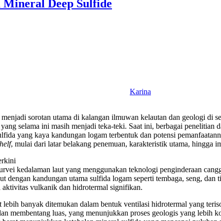
a Mineral Deep Sulfide
Karina
 menjadi sorotan utama di kalangan ilmuwan kelautan dan geologi d
yang selama ini masih menjadi teka-teki. Saat ini, berbagai penelitian
fida yang kaya kandungan logam terbentuk dan potensi pemanfaatannya
helf
, mulai dari latar belakang penemuan, karakteristik utama, hingga 
rkini
i survei kedalaman laut yang menggunakan teknologi penginderaan cang
laut dengan kandungan utama sulfida logam seperti tembaga, seng, dan ti
aktivitas vulkanik dan hidrotermal signifikan.
t lebih banyak ditemukan dalam bentuk ventilasi hidrotermal yang teri
dan membentang luas, yang menunjukkan proses geologis yang lebih ko