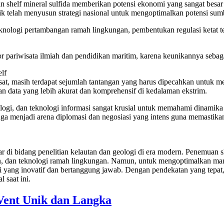
radaan shelf mineral sulfida memberikan potensi ekonomi yang sangat be
k telah menyusun strategi nasional untuk mengoptimalkan potensi sumb
eknologi pertambangan ramah lingkungan, pembentukan regulasi ketat ter
tor pariwisata ilmiah dan pendidikan maritim, karena keunikannya sebag
lf
sat, masih terdapat sejumlah tantangan yang harus dipecahkan untuk me
n data yang lebih akurat dan komprehensif di kedalaman ekstrim.
, biologi, dan teknologi informasi sangat krusial untuk memahami dina
uga menjadi arena diplomasi dan negosiasi yang intens guna memastika
ar di bidang penelitian kelautan dan geologi di era modern. Penemuan
n, dan teknologi ramah lingkungan. Namun, untuk mengoptimalkan man
i yang inovatif dan bertanggung jawab. Dengan pendekatan yang tepat
 saat ini.
Vent Unik dan Langka