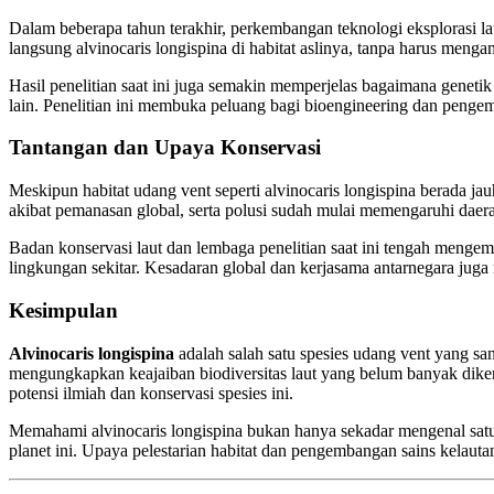
Dalam beberapa tahun terakhir, perkembangan teknologi eksplorasi
langsung alvinocaris longispina di habitat aslinya, tanpa harus men
Hasil penelitian saat ini juga semakin memperjelas bagaimana genet
lain. Penelitian ini membuka peluang bagi bioengineering dan penge
Tantangan dan Upaya Konservasi
Meskipun habitat udang vent seperti alvinocaris longispina berada ja
akibat pemanasan global, serta polusi sudah mulai memengaruhi daerah 
Badan konservasi laut dan lembaga penelitian saat ini tengah mengem
lingkungan sekitar. Kesadaran global dan kerjasama antarnegara juga
Kesimpulan
Alvinocaris longispina
adalah salah satu spesies udang vent yang sa
mengungkapkan keajaiban biodiversitas laut yang belum banyak dikena
potensi ilmiah dan konservasi spesies ini.
Memahami alvinocaris longispina bukan hanya sekadar mengenal sat
planet ini. Upaya pelestarian habitat dan pengembangan sains kelau