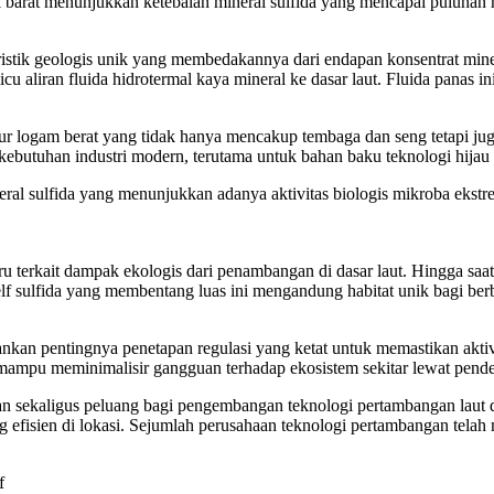
k barat menunjukkan ketebalan mineral sulfida yang mencapai puluhan 
istik geologis unik yang membedakannya dari endapan konsentrat minera
icu aliran fluida hidrotermal kaya mineral ke dasar laut. Fluida panas 
r logam berat yang tidak hanya mencakup tembaga dan seng tetapi juga 
 kebutuhan industri modern, terutama untuk bahan baku teknologi hijau s
eral sulfida yang menunjukkan adanya aktivitas biologis mikroba ekstre
terkait dampak ekologis dari penambangan di dasar laut. Hingga saat 
helf sulfida yang membentang luas ini mengandung habitat unik bagi be
kan pentingnya penetapan regulasi yang ketat untuk memastikan aktivit
 mampu meminimalisir gangguan terhadap ekosistem sekitar lewat pende
n sekaligus peluang bagi pengembangan teknologi pertambangan laut
g efisien di lokasi. Sejumlah perusahaan teknologi pertambangan telah
f