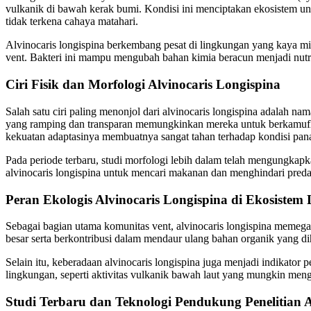
vulkanik di bawah kerak bumi. Kondisi ini menciptakan ekosistem uni
tidak terkena cahaya matahari.
Alvinocaris longispina berkembang pesat di lingkungan yang kaya m
vent. Bakteri ini mampu mengubah bahan kimia beracun menjadi nutri
Ciri Fisik dan Morfologi Alvinocaris Longispina
Salah satu ciri paling menonjol dari alvinocaris longispina adalah n
yang ramping dan transparan memungkinkan mereka untuk berkamuflase s
kekuatan adaptasinya membuatnya sangat tahan terhadap kondisi pana
Pada periode terbaru, studi morfologi lebih dalam telah mengungkapk
alvinocaris longispina untuk mencari makanan dan menghindari predat
Peran Ekologis Alvinocaris Longispina di Ekosistem
Sebagai bagian utama komunitas vent, alvinocaris longispina memegan
besar serta berkontribusi dalam mendaur ulang bahan organik yang dih
Selain itu, keberadaan alvinocaris longispina juga menjadi indikator 
lingkungan, seperti aktivitas vulkanik bawah laut yang mungkin mengu
Studi Terbaru dan Teknologi Pendukung Penelitian A