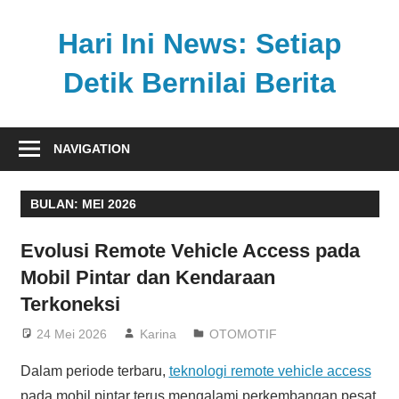
Skip
to
Hari Ini News: Setiap
content
Detik Bernilai Berita
Update
nasional
NAVIGATION
dan
internasional
BULAN:
MEI 2026
tercepat
tanpa
Evolusi Remote Vehicle Access pada
henti
Mobil Pintar dan Kendaraan
Terkoneksi
24 Mei 2026
Karina
OTOMOTIF
Dalam periode terbaru,
teknologi remote vehicle access
pada mobil pintar terus mengalami perkembangan pesat