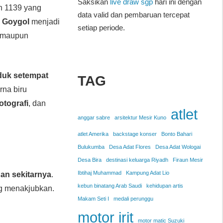
Saksikan
live draw sgp
hari ini dengan
n 1139 yang
data valid dan pembaruan tercepat
 Goygol
menjadi
setiap periode.
l maupun
uk setempat
TAG
rna biru
fotografi
, dan
atlet
anggar sabre
arsitektur Mesir Kuno
atlet Amerika
backstage konser
Bonto Bahari
Bulukumba
Desa Adat Flores
Desa Adat Wologai
Desa Bira
destinasi keluarga Riyadh
Firaun Mesir
Ibtihaj Muhammad
Kampung Adat Lio
an sekitarnya
.
kebun binatang Arab Saudi
kehidupan artis
 menakjubkan.
Makam Seti I
medali perunggu
motor irit
motor matic Suzuki