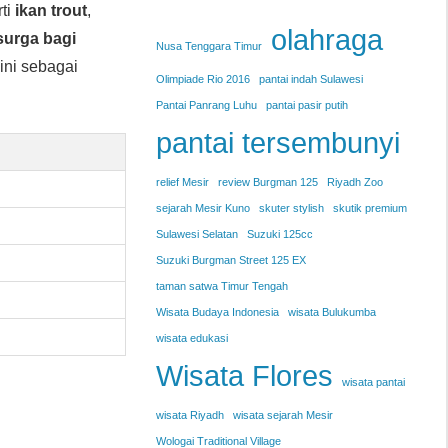
rti
ikan trout
,
olahraga
surga bagi
Nusa Tenggara Timur
ini sebagai
Olimpiade Rio 2016
pantai indah Sulawesi
Pantai Panrang Luhu
pantai pasir putih
pantai tersembunyi
relief Mesir
review Burgman 125
Riyadh Zoo
sejarah Mesir Kuno
skuter stylish
skutik premium
Sulawesi Selatan
Suzuki 125cc
Suzuki Burgman Street 125 EX
taman satwa Timur Tengah
Wisata Budaya Indonesia
wisata Bulukumba
wisata edukasi
Wisata Flores
wisata pantai
wisata Riyadh
wisata sejarah Mesir
Wologai Traditional Village