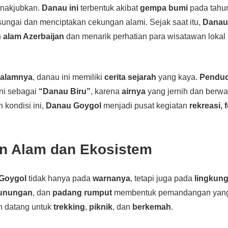
nakjubkan.
Danau ini
terbentuk akibat
gempa bumi
pada tahu
ungai dan menciptakan cekungan alami. Sejak saat itu,
Danau
 alam Azerbaijan
dan menarik perhatian para wisatawan loka
n
alamnya
, danau ini memiliki
cerita sejarah
yang kaya.
Pendud
ni sebagai
“Danau Biru”
, karena
airnya
yang jernih dan berwa
 kondisi ini,
Danau Goygol
menjadi pusat kegiatan
rekreasi, 
n Alam dan Ekosistem
Goygol
tidak hanya pada
warnanya
, tetapi juga pada
lingkung
unungan
, dan
padang rumput
membentuk pemandangan yang
n datang untuk
trekking
,
piknik
, dan
berkemah
.