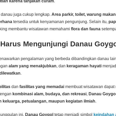
litian karena tanjakan curam
.
ar danau juga cukup lengkap.
Area parkir, toilet, warung makan
erhana
tersedia untuk kenyamanan pengunjung. Selain itu,
pap
 hiking membantu wisatawan memahami
flora dan fauna
setempa
Harus Mengunjungi Danau Goyg
nawarkan pengalaman yang berbeda dibandingkan danau lain
ngan
alam yang menakjubkan
, dan
keragaman hayati
menjadi
 dilewatkan
.
ilitas
dan
fasilitas yang memadai
membuat wisatawan dapat 
 Dengan
kombinasi alam, budaya, dan rekreasi
,
Danau Goygo
an keluarga, petualangan, maupun kegiatan ilmiah
.
unggulan ini,
Danau Goygol
tetap menjadi simbol
keindahan 