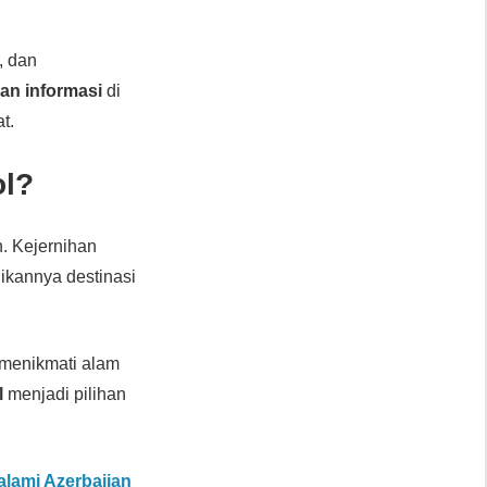
, dan
an informasi
di
t.
ol?
. Kejernihan
kannya destinasi
menikmati alam
l
menjadi pilihan
alami Azerbaijan