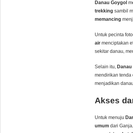
Danau Goygol
me
trekking
sambil m
memancing
menja
Untuk pecinta foto
air
menciptakan ef
sekitar danau, m
Selain itu,
Danau
mendirikan tenda 
menjadikan dana
Akses dan
Untuk menuju
Da
umum
dari Ganja