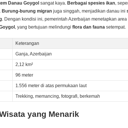
tem Danau Goygol
sangat kaya.
Berbagai spesies ikan
, sepe
.
Burung-burung migran
juga singgah, menjadikan danau ini
g
. Dengan kondisi ini, pemerintah Azerbaijan menetapkan area 
 Goygol
, yang bertujuan melindungi
flora dan fauna
setempat.
Keterangan
Ganja, Azerbaijan
2,12 km²
96 meter
1.556 meter di atas permukaan laut
Trekking, memancing, fotografi, berkemah
 Wisata yang Menarik