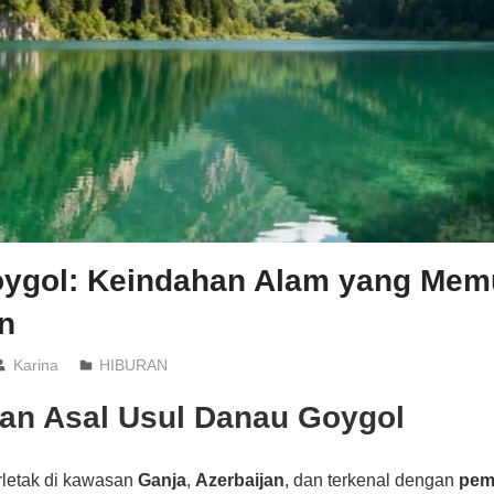
ygol: Keindahan Alam yang Mem
n
Karina
HIBURAN
dan Asal Usul Danau Goygol
rletak di kawasan
Ganja
,
Azerbaijan
, dan terkenal dengan
pem