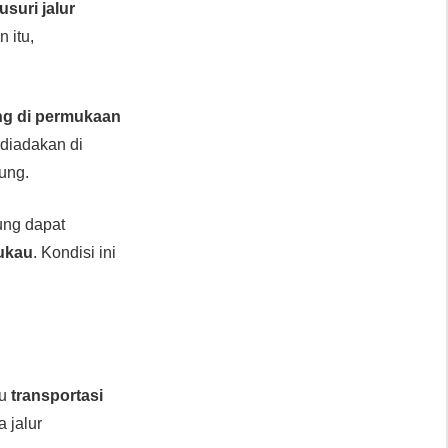
suri jalur
n itu,
ng di permukaan
 diadakan di
ung.
ung dapat
ukau
. Kondisi ini
au
transportasi
 jalur