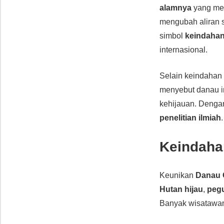
alamnya
yang me
mengubah aliran s
simbol
keindahan
internasional.
Selain keindaha
menyebut danau i
kehijauan. Dengan
penelitian ilmiah
.
Keindaha
Keunikan
Danau 
Hutan hijau
,
peg
Banyak wisatawa