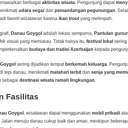
nawarkan berbagai
aktivitas wisata
. Pengunjung dapat
menyu
enikmati
udara segar
dan
pemandangan pegunungan
. Selai
di favorit wisatawan karena
ikan trout
yang melimpah.
grafi,
Danau Goygol
adalah lokasi sempurna.
Pantulan gunu
ek visual yang memukau. Tidak hanya itu,
festival lokal
sering
emperkenalkan
budaya dan tradisi Azerbaijan
kepada pengunj
 Goygol
sering dijadikan tempat
berkemah keluarga
. Pengunj
di tepi danau, menikmati
matahari terbit
dan
senja yang mem
u sebagai
destinasi wisata ramah lingkungan
.
 Fasilitas
nau Goygol
, wisatawan dapat menggunakan
mobil pribadi
at
. Jalan menuju danau cukup baik dan aman, meskipun beberapa