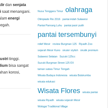
lir
dan
senjata
olahraga
i
saat menangani.
Nusa Tenggara Timur
alam
energi
Olimpiade Rio 2016
pantai indah Sulawesi
cegah.
Pantai Panrang Luhu
pantai pasir putih
pantai tersembunyi
relief Mesir
review Burgman 125
Riyadh Zoo
sejarah Mesir Kuno
skuter stylish
skutik premium
Sulawesi Selatan
Suzuki 125cc
ustri
tinggi.
Suzuki Burgman Street 125 EX
dium
bisa sangat
taman satwa Timur Tengah
ahan korosi,
Wisata Budaya Indonesia
wisata Bulukumba
wisata edukasi
Wisata Flores
wisata pantai
wisata Riyadh
wisata sejarah Mesir
Wologai Traditional Village