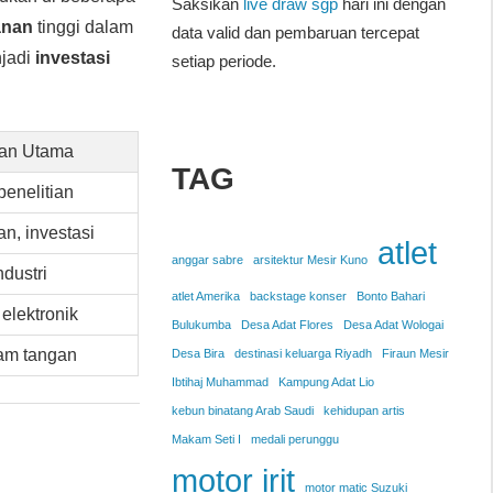
Saksikan
live draw sgp
hari ini dengan
anan
tinggi dalam
data valid dan pembaruan tercepat
jadi
investasi
setiap periode.
an Utama
TAG
penelitian
n, investasi
atlet
anggar sabre
arsitektur Mesir Kuno
ndustri
atlet Amerika
backstage konser
Bonto Bahari
 elektronik
Bulukumba
Desa Adat Flores
Desa Adat Wologai
jam tangan
Desa Bira
destinasi keluarga Riyadh
Firaun Mesir
Ibtihaj Muhammad
Kampung Adat Lio
kebun binatang Arab Saudi
kehidupan artis
Makam Seti I
medali perunggu
motor irit
motor matic Suzuki