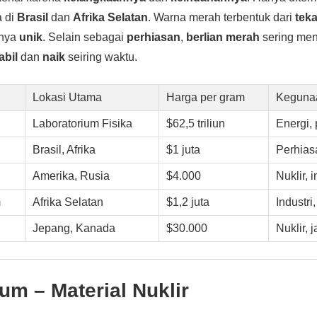
a di
Brasil
dan
Afrika Selatan
. Warna merah terbentuk dari
tek
nnya
unik
. Selain sebagai
perhiasan
,
berlian merah
sering men
abil
dan
naik
seiring waktu.
Lokasi Utama
Harga per gram
Keguna
Laboratorium Fisika
$62,5 triliun
Energi, 
Brasil, Afrika
$1 juta
Perhiasa
Amerika, Rusia
$4.000
Nuklir, i
m
Afrika Selatan
$1,2 juta
Industri,
Jepang, Kanada
$30.000
Nuklir, 
ium
– Material Nuklir