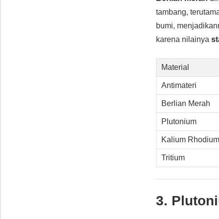
tambang, terutam
bumi, menjadika
karena nilainya
st
Material
Antimateri
Berlian Merah
Plutonium
Kalium Rhodiu
Tritium
3.
Pluton