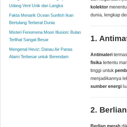
Udang Vent Unik dan Langka
kolektor
menent
dunia, lengkap d
Fakta Menarik Ocean Sunfish Ikan
Bertulang Terberat Dunia
Misteri Fenomena Moon Illusion: Bulan
1.
Antimat
Terlihat Sangat Besar
Mengenal Heviz: Danau Air Panas
Antimateri
terma
Alami Terbesar untuk Berendam
fisika
tertentu m
tinggi untuk
pemb
menjadikannya le
sumber energi
lu
2.
Berlia
Berlian merah
di