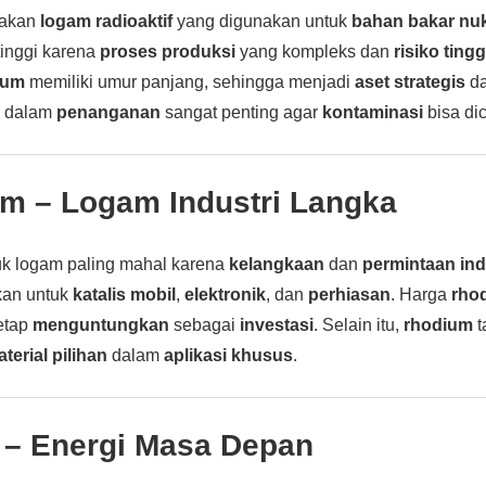
akan
logam radioaktif
yang digunakan untuk
bahan bakar nuk
tinggi karena
proses produksi
yang kompleks dan
risiko tingg
ium
memiliki umur panjang, sehingga menjadi
aset strategis
d
n dalam
penanganan
sangat penting agar
kontaminasi
bisa di
um
– Logam Industri Langka
k logam paling mahal karena
kelangkaan
dan
permintaan ind
kan untuk
katalis mobil
,
elektronik
, dan
perhiasan
. Harga
rho
tetap
menguntungkan
sebagai
investasi
. Selain itu,
rhodium
t
terial pilihan
dalam
aplikasi khusus
.
– Energi Masa Depan