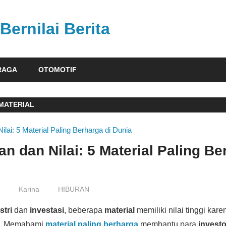
Bernilai Berita
RAGA
OTOMOTIF
 MATERIAL
n dan Nilai: 5 Material Paling Be
6
Karina
HIBURAN
stri
dan
investasi
, beberapa
material
memiliki nilai tinggi kar
a. Memahami
material paling berharga
membantu para
investo