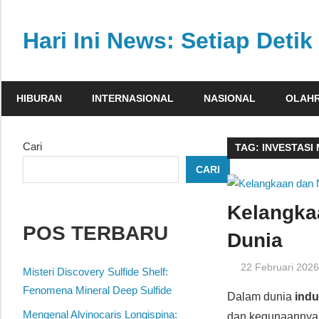
Skip
to
Hari Ini News: Setiap Detik 
content
Update
nasional
HIBURAN
INTERNASIONAL
NASIONAL
OLAH
dan
internasional
tercepat
Cari
TAG:
INVESTASI
tanpa
CARI
henti
Kelangkaa
POS TERBARU
Dunia
22 Februari 202
Misteri Discovery Sulfide Shelf:
Fenomena Mineral Deep Sulfide
Dalam dunia
indu
Mengenal Alvinocaris Longispina:
dan kegunaanny