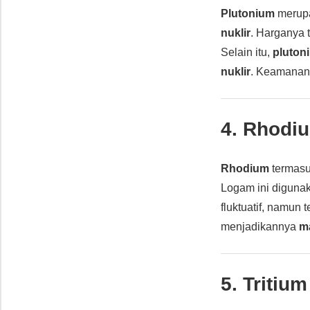
Plutonium
merup
nuklir
. Harganya 
Selain itu,
pluton
nuklir
. Keamana
4.
Rhodi
Rhodium
termasu
Logam ini diguna
fluktuatif, namun 
menjadikannya
ma
5.
Tritium