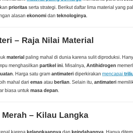
ukan
prioritas
serta strategi. Berikut daftar lima material yang pa
engan alasan
ekonomi
dan
teknologinya
.
eri
– Raja Nilai Material
suk
material
paling mahal di dunia karena sulit diproduksi. Han
ampu menghasilkan
partikel ini
. Misalnya,
Antihidrogen
memerl
uatan
. Harga satu gram
antimateri
diperkirakan
mencapai
tril
bih mahal dari
emas
atau
berlian
. Selain itu,
antimateri
memilik
ar biasa untuk
masa depan
.
n Merah
– Kilau Langka
kenal karena
kelangkaannya
dan
keindahannya
. Hanya dite