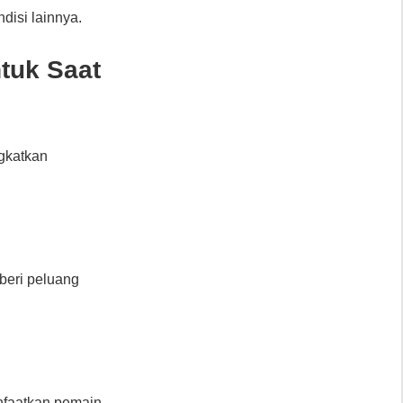
disi lainnya.
ntuk Saat
ngkatkan
mberi peluang
nfaatkan pemain