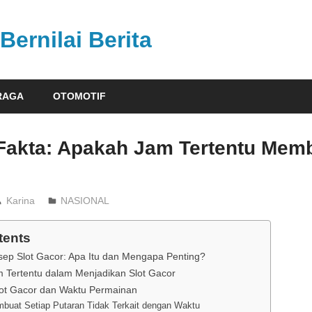
Bernilai Berita
RAGA
OTOMOTIF
 Fakta: Apakah Jam Tertentu Memb
Karina
NASIONAL
tents
p Slot Gacor: Apa Itu dan Mengapa Penting?
 Tertentu dalam Menjadikan Slot Gacor
Slot Gacor dan Waktu Permainan
uat Setiap Putaran Tidak Terkait dengan Waktu