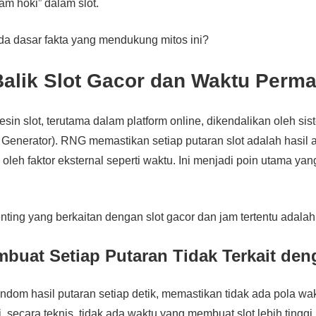
am hoki” dalam slot.
a dasar fakta yang mendukung mitos ini?
Balik Slot Gacor dan Waktu Perm
mesin slot, terutama dalam platform online, dikendalikan oleh s
nerator). RNG memastikan setiap putaran slot adalah hasil a
 oleh faktor eksternal seperti waktu. Ini menjadi poin utama ya
nting yang berkaitan dengan slot gacor dan jam tertentu adalah
buat Setiap Putaran Tidak Terkait de
om hasil putaran setiap detik, memastikan tidak ada pola wa
 secara teknis, tidak ada waktu yang membuat slot lebih tinggi