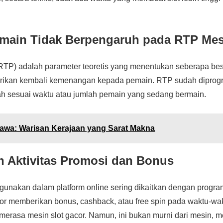
Pemain Tidak Berpengaruh pada RTP Mes
 (RTP) adalah parameter teoretis yang menentukan seberapa b
rikan kembali kemenangan kepada pemain. RTP sudah diprogr
bah sesuai waktu atau jumlah pemain yang sedang bermain.
Jawa: Warisan Kerajaan yang Sarat Makna
h Aktivitas Promosi dan Bonus
igunakan dalam platform online sering dikaitkan dengan progra
or memberikan bonus, cashback, atau free spin pada waktu-wak
rasa mesin slot gacor. Namun, ini bukan murni dari mesin, me