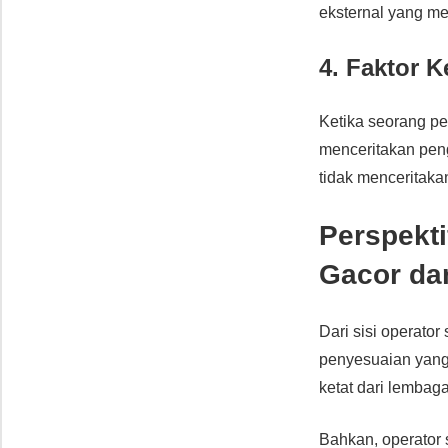
eksternal yang 
4. Faktor 
Ketika seorang p
menceritakan peng
tidak menceritaka
Perspekti
Gacor da
Dari sisi operator
penyesuaian yang
ketat dari lembag
Bahkan, operator 