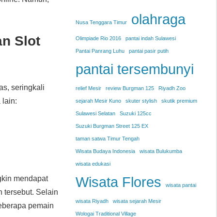
olahraga
Nusa Tenggara Timur
n Slot
Olimpiade Rio 2016
pantai indah Sulawesi
Pantai Panrang Luhu
pantai pasir putih
pantai tersembunyi
s, seringkali
relief Mesir
review Burgman 125
Riyadh Zoo
lain:
sejarah Mesir Kuno
skuter stylish
skutik premium
Sulawesi Selatan
Suzuki 125cc
Suzuki Burgman Street 125 EX
taman satwa Timur Tengah
Wisata Budaya Indonesia
wisata Bulukumba
wisata edukasi
Wisata Flores
ngkin mendapat
wisata pantai
tersebut. Selain
wisata Riyadh
wisata sejarah Mesir
beberapa pemain
Wologai Traditional Village