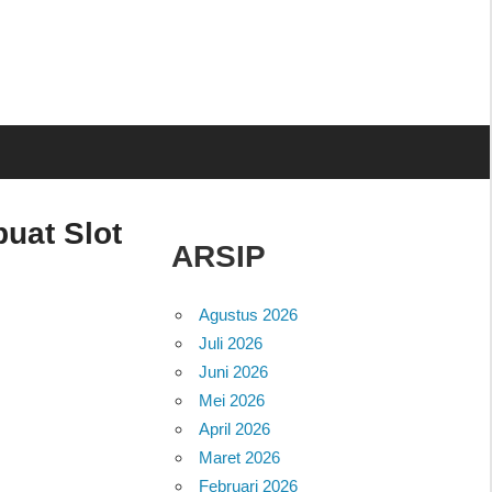
uat Slot
ARSIP
Agustus 2026
Juli 2026
Juni 2026
Mei 2026
April 2026
Maret 2026
Februari 2026