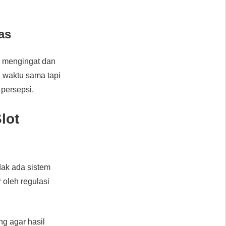
as
h mengingat dan
 waktu sama tapi
 persepsi.
lot
idak ada sistem
oleh regulasi
g agar hasil