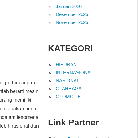
Januari 2026
Desember 2025
November 2025
KATEGORI
HIBURAN
INTERNASIONAL
NASIONAL
di perbincangan
OLAHRAGA
fiah berarti mesin
OTOMOTIF
orang memiliki
mun, apakah benar
mendalam fenomena
Link Partner
lebih rasional dan