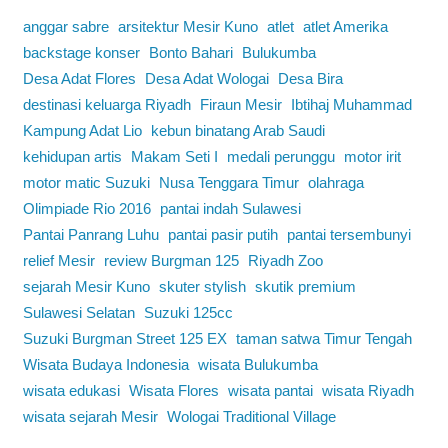
anggar sabre
arsitektur Mesir Kuno
atlet
atlet Amerika
backstage konser
Bonto Bahari
Bulukumba
Desa Adat Flores
Desa Adat Wologai
Desa Bira
destinasi keluarga Riyadh
Firaun Mesir
Ibtihaj Muhammad
Kampung Adat Lio
kebun binatang Arab Saudi
kehidupan artis
Makam Seti I
medali perunggu
motor irit
motor matic Suzuki
Nusa Tenggara Timur
olahraga
Olimpiade Rio 2016
pantai indah Sulawesi
Pantai Panrang Luhu
pantai pasir putih
pantai tersembunyi
relief Mesir
review Burgman 125
Riyadh Zoo
sejarah Mesir Kuno
skuter stylish
skutik premium
Sulawesi Selatan
Suzuki 125cc
Suzuki Burgman Street 125 EX
taman satwa Timur Tengah
Wisata Budaya Indonesia
wisata Bulukumba
wisata edukasi
Wisata Flores
wisata pantai
wisata Riyadh
wisata sejarah Mesir
Wologai Traditional Village