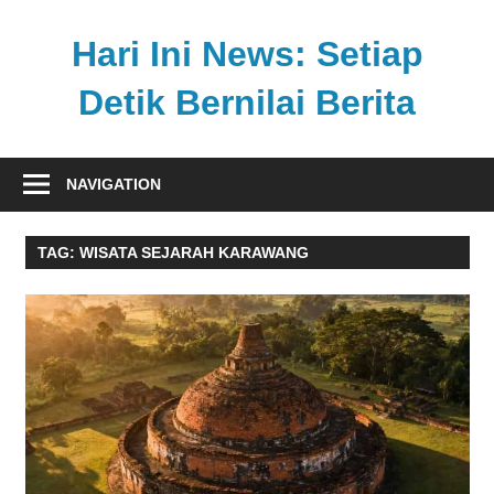
Skip
to
Hari Ini News: Setiap
content
Detik Bernilai Berita
Update
nasional
NAVIGATION
dan
internasional
TAG:
WISATA SEJARAH KARAWANG
tercepat
tanpa
henti