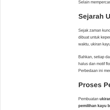
Selain mempercan
Sejarah U
Sejak zaman kun
dibuat untuk kepe
waktu, ukiran ka
Bahkan, setiap da
halus dan motif f
Perbedaan ini m
Proses P
Pembuatan
ukira
pemilihan kayu b