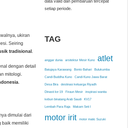
data valid dan pembaruan tercepat
.
setiap periode.
walnya, ukiran
TAG
esi. Seiring
usik tradisional
.
atlet
anggar dunia
arsitektur Mesir Kuno
enal dengan detail
Batujaya Karawang
Bonto Bahari
Bulukumba
n mitologi.
Candi Buddha Kuno
Candi Kuno Jawa Barat
Indonesia
.
Desa Bira
destinasi keluarga Riyadh
Dinasti ke-19
Firaun Mesir
inspirasi wanita
kebun binatang Arab Saudi
KV17
Lembah Para Raja
Makam Seti I
ya dimulai dari
motor irit
motor matic Suzuki
 baik memiliki