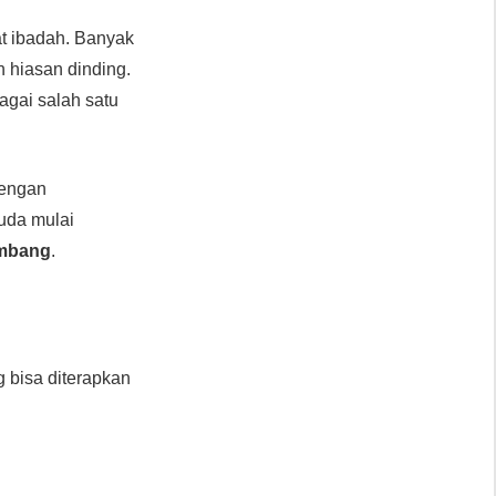
t ibadah. Banyak
an hiasan dinding.
agai salah satu
Dengan
uda mulai
embang
.
g bisa diterapkan