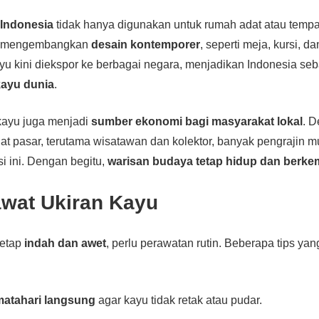
 Indonesia
tidak hanya digunakan untuk rumah adat atau tempa
n mengembangkan
desain kontemporer
, seperti meja, kursi, d
yu kini diekspor ke berbagai negara, menjadikan Indonesia seb
kayu dunia
.
 kayu juga menjadi
sumber ekonomi bagi masyarakat lokal
. 
t pasar, terutama wisatawan dan kolektor, banyak pengrajin m
si ini. Dengan begitu,
warisan budaya tetap hidup dan berk
awat Ukiran Kayu
tetap
indah dan awet
, perlu perawatan rutin. Beberapa tips yan
 matahari langsung
agar kayu tidak retak atau pudar.