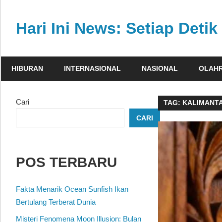
Skip
to
Hari Ini News: Setiap Detik 
content
Update
nasional
HIBURAN
INTERNASIONAL
NASIONAL
OLAH
dan
internasional
tercepat
Cari
TAG:
KALIMANT
tanpa
CARI
henti
POS TERBARU
Fakta Menarik Ocean Sunfish Ikan
Bertulang Terberat Dunia
Misteri Fenomena Moon Illusion: Bulan