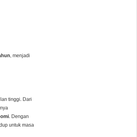
tahun
, menjadi
an tinggi. Dari
anya
nomi
. Dengan
idup untuk masa