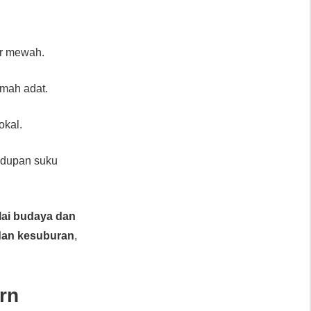
ur mewah.
umah adat.
okal.
idupan suku
lai budaya dan
dan kesuburan
,
rn