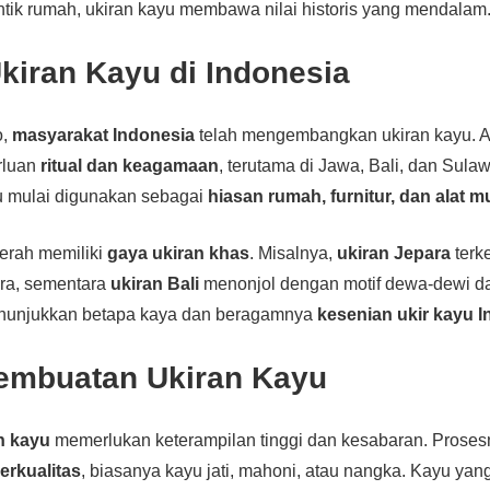
tik rumah, ukiran kayu membawa nilai historis yang mendalam
kiran Kayu di Indonesia
o,
masyarakat Indonesia
telah mengembangkan ukiran kayu. A
rluan
ritual dan keagamaan
, terutama di Jawa, Bali, dan Sulaw
yu mulai digunakan sebagai
hiasan rumah, furnitur, dan alat m
erah memiliki
gaya ukiran khas
. Misalnya,
ukiran Jepara
terk
lora, sementara
ukiran Bali
menonjol dengan motif dewa-dewi da
enunjukkan betapa kaya dan beragamnya
kesenian ukir kayu 
embuatan Ukiran Kayu
n kayu
memerlukan keterampilan tinggi dan kesabaran. Prosesn
erkualitas
, biasanya kayu jati, mahoni, atau nangka. Kayu yang