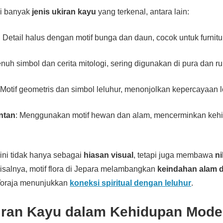
ki banyak
jenis ukiran kayu
yang terkenal, antara lain:
: Detail halus dengan motif bunga dan daun, cocok untuk furnit
enuh simbol dan cerita mitologi, sering digunakan di pura dan r
 Motif geometris dan simbol leluhur, menonjolkan kepercayaan l
ntan
: Menggunakan motif hewan dan alam, mencerminkan keh
 ini tidak hanya sebagai
hiasan visual
, tetapi juga membawa
ni
Misalnya, motif flora di Jepara melambangkan
keindahan alam 
Toraja menunjukkan
koneksi spiritual dengan leluhur
.
iran Kayu dalam Kehidupan Mode