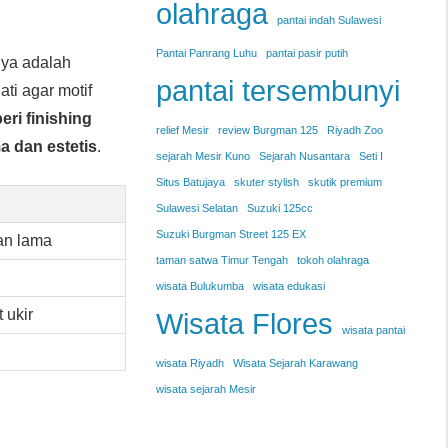
olahraga
pantai indah Sulawesi
Pantai Panrang Luhu
pantai pasir putih
nya adalah
pantai tersembunyi
ti agar motif
eri finishing
relief Mesir
review Burgman 125
Riyadh Zoo
a dan estetis
.
sejarah Mesir Kuno
Sejarah Nusantara
Seti I
Situs Batujaya
skuter stylish
skutik premium
Sulawesi Selatan
Suzuki 125cc
Suzuki Burgman Street 125 EX
han lama
taman satwa Timur Tengah
tokoh olahraga
wisata Bulukumba
wisata edukasi
 ukir
Wisata Flores
wisata pantai
wisata Riyadh
Wisata Sejarah Karawang
wisata sejarah Mesir