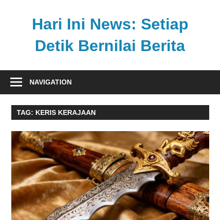
Skip
to
Hari Ini News: Setiap
content
Detik Bernilai Berita
Update
nasional
NAVIGATION
dan
internasional
TAG:
KERIS KERAJAAN
tercepat
tanpa
henti