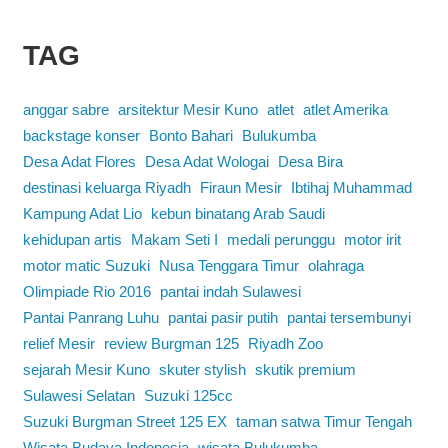
TAG
anggar sabre
arsitektur Mesir Kuno
atlet
atlet Amerika
backstage konser
Bonto Bahari
Bulukumba
Desa Adat Flores
Desa Adat Wologai
Desa Bira
destinasi keluarga Riyadh
Firaun Mesir
Ibtihaj Muhammad
Kampung Adat Lio
kebun binatang Arab Saudi
kehidupan artis
Makam Seti I
medali perunggu
motor irit
motor matic Suzuki
Nusa Tenggara Timur
olahraga
Olimpiade Rio 2016
pantai indah Sulawesi
Pantai Panrang Luhu
pantai pasir putih
pantai tersembunyi
relief Mesir
review Burgman 125
Riyadh Zoo
sejarah Mesir Kuno
skuter stylish
skutik premium
Sulawesi Selatan
Suzuki 125cc
Suzuki Burgman Street 125 EX
taman satwa Timur Tengah
Wisata Budaya Indonesia
wisata Bulukumba