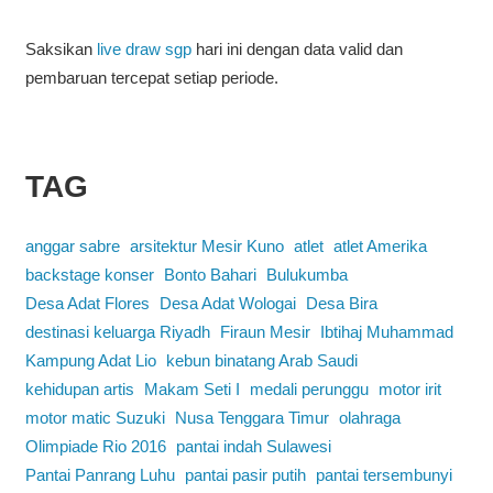
Saksikan
live draw sgp
hari ini dengan data valid dan
pembaruan tercepat setiap periode.
TAG
anggar sabre
arsitektur Mesir Kuno
atlet
atlet Amerika
backstage konser
Bonto Bahari
Bulukumba
Desa Adat Flores
Desa Adat Wologai
Desa Bira
destinasi keluarga Riyadh
Firaun Mesir
Ibtihaj Muhammad
Kampung Adat Lio
kebun binatang Arab Saudi
kehidupan artis
Makam Seti I
medali perunggu
motor irit
motor matic Suzuki
Nusa Tenggara Timur
olahraga
Olimpiade Rio 2016
pantai indah Sulawesi
Pantai Panrang Luhu
pantai pasir putih
pantai tersembunyi