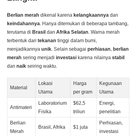
Berlian merah
dikenal karena
kelangkaannya
dan
keindahannya
. Hanya ditemukan di beberapa tambang,
terutama di
Brasil
dan
Afrika Selatan
. Warna merah
terbentuk dari
tekanan
tinggi dalam bumi,
menjadikannya
unik
. Selain sebagai
perhiasan
,
berlian
merah
sering menjadi
investasi
karena nilainya
stabil
dan
naik
seiring waktu.
Lokasi
Harga
Kegunaan
Material
Utama
per gram
Utama
Laboratorium
$62,5
Energi,
Antimateri
Fisika
triliun
penelitian
Berlian
Perhiasan,
Brasil, Afrika
$1 juta
Merah
investasi