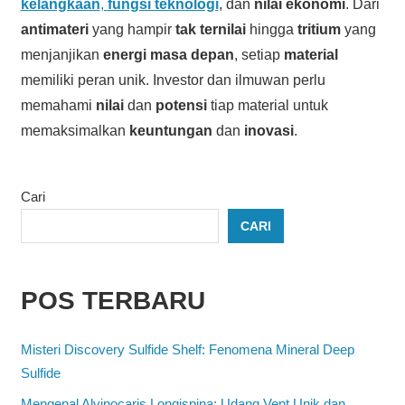
kelangkaan
,
fungsi teknologi
, dan
nilai ekonomi
. Dari
antimateri
yang hampir
tak ternilai
hingga
tritium
yang
menjanjikan
energi masa depan
, setiap
material
memiliki peran unik. Investor dan ilmuwan perlu
memahami
nilai
dan
potensi
tiap material untuk
memaksimalkan
keuntungan
dan
inovasi
.
Cari
CARI
POS TERBARU
Misteri Discovery Sulfide Shelf: Fenomena Mineral Deep
Sulfide
Mengenal Alvinocaris Longispina: Udang Vent Unik dan