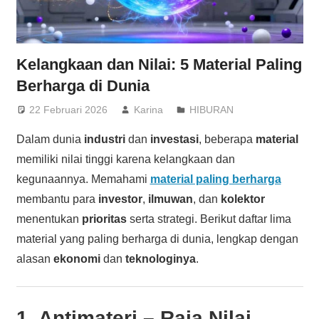
Kelangkaan dan Nilai: 5 Material Paling
Berharga di Dunia
22 Februari 2026
Karina
HIBURAN
Dalam dunia
industri
dan
investasi
, beberapa
material
memiliki nilai tinggi karena kelangkaan dan
kegunaannya. Memahami
material paling berharga
membantu para
investor
,
ilmuwan
, dan
kolektor
menentukan
prioritas
serta strategi. Berikut daftar lima
material yang paling berharga di dunia, lengkap dengan
alasan
ekonomi
dan
teknologinya
.
1.
Antimateri
– Raja Nilai