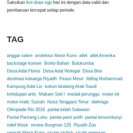
Saksikan
live draw sgp
hari ini dengan data valid dan
pembaruan tercepat setiap periode.
TAG
anggar sabre
arsitektur Mesir Kuno
atlet
atlet Amerika
backstage konser
Bonto Bahari
Bulukumba
Desa Adat Flores
Desa Adat Wologai
Desa Bira
destinasi keluarga Riyadh
Firaun Mesir
Ibtihaj Muhammad
Kampung Adat Lio
kebun binatang Arab Saudi
kehidupan artis
Makam Seti I
medali perunggu
motor irit
motor matic Suzuki
Nusa Tenggara Timur
olahraga
Olimpiade Rio 2016
pantai indah Sulawesi
Pantai Panrang Luhu
pantai pasir putih
pantai tersembunyi
relief Mesir
review Burgman 125
Riyadh Zoo
sejarah Mesir Kuno
skuter stylish
skutik premium