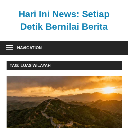
Skip
to
Hari Ini News: Setiap
content
Detik Bernilai Berita
Update
nasional
NAVIGATION
dan
internasional
TAG:
LUAS WILAYAH
tercepat
tanpa
henti