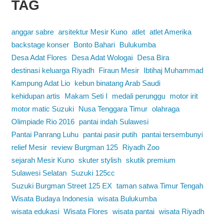
TAG
anggar sabre
arsitektur Mesir Kuno
atlet
atlet Amerika
backstage konser
Bonto Bahari
Bulukumba
Desa Adat Flores
Desa Adat Wologai
Desa Bira
destinasi keluarga Riyadh
Firaun Mesir
Ibtihaj Muhammad
Kampung Adat Lio
kebun binatang Arab Saudi
kehidupan artis
Makam Seti I
medali perunggu
motor irit
motor matic Suzuki
Nusa Tenggara Timur
olahraga
Olimpiade Rio 2016
pantai indah Sulawesi
Pantai Panrang Luhu
pantai pasir putih
pantai tersembunyi
relief Mesir
review Burgman 125
Riyadh Zoo
sejarah Mesir Kuno
skuter stylish
skutik premium
Sulawesi Selatan
Suzuki 125cc
Suzuki Burgman Street 125 EX
taman satwa Timur Tengah
Wisata Budaya Indonesia
wisata Bulukumba
wisata edukasi
Wisata Flores
wisata pantai
wisata Riyadh