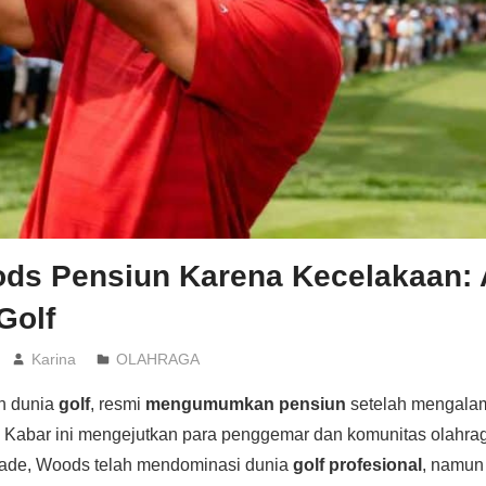
ods Pensiun Karena Kecelakaan: 
Golf
Karina
OLAHRAGA
on dunia
golf
, resmi
mengumumkan pensiun
setelah mengalam
. Kabar ini mengejutkan para penggemar dan komunitas olahra
ekade, Woods telah mendominasi dunia
golf profesional
, namu