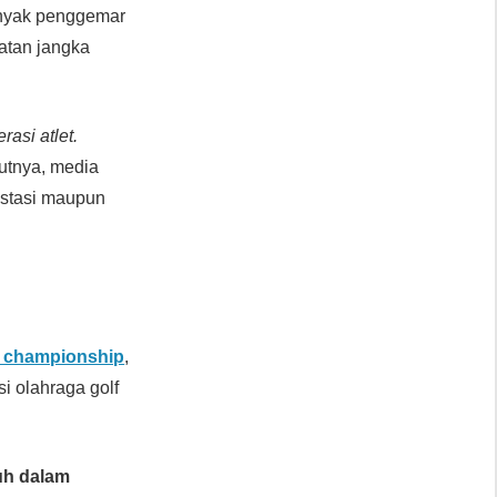
nyak penggemar
atan jangka
asi atlet.
jutnya, media
restasi maupun
 championship
,
i olahraga golf
uh dalam