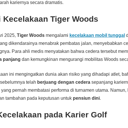
ah kariernya secara dramatis.
i Kecelakaan Tiger Woods
ri 2025,
Tiger Woods
mengalami
kecelakaan mobil tunggal
d
 yang dikendarainya menabrak pembatas jalan, menyebabkan ce
gnya. Para ahli medis menyatakan bahwa cedera tersebut me
a panjang
dan kemungkinan mengurangi mobilitas Woods sec
kaan ini mengingatkan dunia akan risiko yang dihadapi atlet, ba
 sebelumnya telah
berjuang dengan cedera
sepanjang kariern
 yang pernah membatasi performa di turnamen utama. Namun, 
nan tambahan pada keputusan untuk
pensiun dini
.
ecelakaan pada Karier Golf