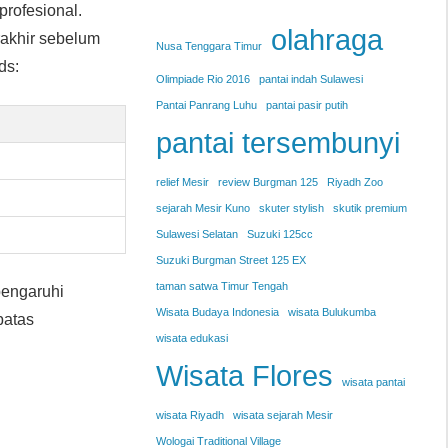
rofesional.
olahraga
rakhir sebelum
Nusa Tenggara Timur
ds:
Olimpiade Rio 2016
pantai indah Sulawesi
Pantai Panrang Luhu
pantai pasir putih
pantai tersembunyi
relief Mesir
review Burgman 125
Riyadh Zoo
sejarah Mesir Kuno
skuter stylish
skutik premium
Sulawesi Selatan
Suzuki 125cc
Suzuki Burgman Street 125 EX
taman satwa Timur Tengah
pengaruhi
Wisata Budaya Indonesia
wisata Bulukumba
batas
wisata edukasi
Wisata Flores
wisata pantai
wisata Riyadh
wisata sejarah Mesir
Wologai Traditional Village