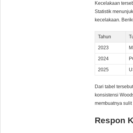
Kecelakaan terse
Statistik menunju
kecelakaan. Berik
Tahun
T
2023
M
2024
P
2025
U
Dari tabel terseb
konsistensi Woods
membuatnya suli
Respon K