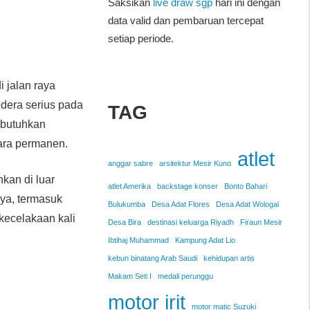
Saksikan
live draw sgp
hari ini dengan
data valid dan pembaruan tercepat
setiap periode.
i jalan raya
dera serius pada
TAG
mbutuhkan
ara permanen.
atlet
anggar sabre
arsitektur Mesir Kuno
hkan di luar
atlet Amerika
backstage konser
Bonto Bahari
ya, termasuk
Bulukumba
Desa Adat Flores
Desa Adat Wologai
kecelakaan kali
Desa Bira
destinasi keluarga Riyadh
Firaun Mesir
Ibtihaj Muhammad
Kampung Adat Lio
kebun binatang Arab Saudi
kehidupan artis
Makam Seti I
medali perunggu
motor irit
motor matic Suzuki