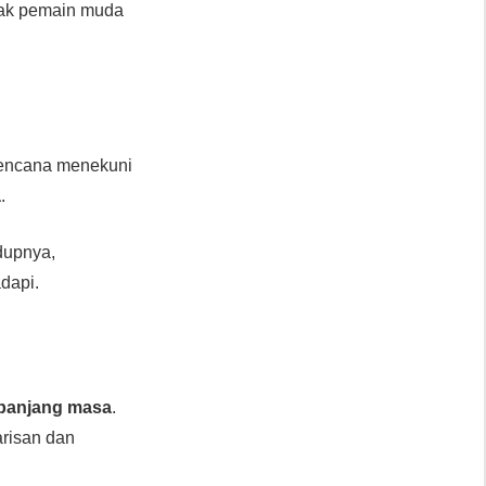
nyak pemain muda
erencana menekuni
a
.
dupnya,
dapi.
epanjang masa
.
arisan dan