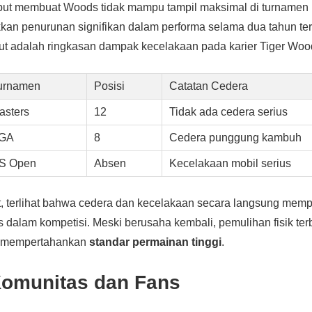
but membuat Woods tidak mampu tampil maksimal di turnamen p
kkan penurunan signifikan dalam performa selama dua tahun te
ut adalah ringkasan dampak kecelakaan pada karier Tiger Woo
urnamen
Posisi
Catatan Cedera
asters
12
Tidak ada cedera serius
GA
8
Cedera punggung kambuh
S Open
Absen
Kecelakaan mobil serius
ut, terlihat bahwa cedera dan kecelakaan secara langsung mem
 dalam kompetisi. Meski berusaha kembali, pemulihan fisik ter
t mempertahankan
standar permainan tinggi
.
omunitas dan Fans