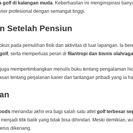
a golf di kalangan muda
. Keberhasilan ini menginspirasi ba
rier profesional dengan semangat tinggi.
n Setelah Pensiun
fokus pada pemulihan fisik dan aktivitas di luar lapangan. Ia b
golf
, serta memperluas peran di
filantropi dan bisnis olahrag
s juga mempertimbangkan menulis buku tentang pengalaman hi
n tentang perjalanan karier dan tantangan pribadi yang ia ha
an
Woods
menandai akhir era bagi salah satu atlet
golf terbesar s
enjadi titik balik yang tidak bisa dihindari. Meski demikian, w
terus dikenang.