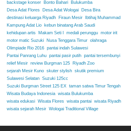
backstage konser
Bonto Bahari
Bulukumba
Desa Adat Flores
Desa Adat Wologai
Desa Bira
destinasi keluarga Riyadh
Firaun Mesir
Ibtihaj Muhammad
Kampung Adat Lio
kebun binatang Arab Saudi
kehidupan artis
Makam Seti I
medali perunggu
motor irit
motor matic Suzuki
Nusa Tenggara Timur
olahraga
Olimpiade Rio 2016
pantai indah Sulawesi
Pantai Panrang Luhu
pantai pasir putih
pantai tersembunyi
relief Mesir
review Burgman 125
Riyadh Zoo
sejarah Mesir Kuno
skuter stylish
skutik premium
Sulawesi Selatan
Suzuki 125cc
Suzuki Burgman Street 125 EX
taman satwa Timur Tengah
Wisata Budaya Indonesia
wisata Bulukumba
wisata edukasi
Wisata Flores
wisata pantai
wisata Riyadh
wisata sejarah Mesir
Wologai Traditional Village