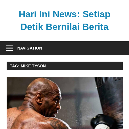
Skip
to
Hari Ini News: Setiap
content
Detik Bernilai Berita
Update
nasional
NAVIGATION
dan
internasional
TAG:
MIKE TYSON
tercepat
tanpa
henti