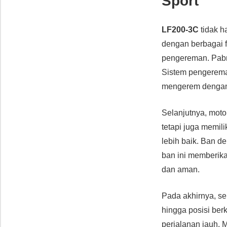
Sport
LF200-3C
tidak h
dengan berbagai 
pengereman. Pabr
Sistem pengerema
mengerem dengan l
Selanjutnya, mot
tetapi juga memil
lebih baik. Ban d
ban ini memberika
dan aman.
Pada akhirnya, se
hingga posisi ber
perjalanan jauh. 