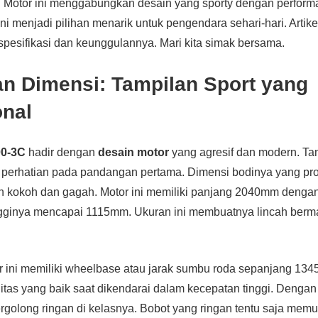
. Motor ini menggabungkan desain yang sporty dengan perform
ini menjadi pilihan menarik untuk pengendara sehari-hari. Artike
pesifikasi dan keunggulannya. Mari kita simak bersama.
an Dimensi: Tampilan Sport yang
onal
00-3C
hadir dengan
desain motor
yang agresif dan modern. Ta
 perhatian pada pandangan pertama. Dimensi bodinya yang pro
 kokoh dan gagah. Motor ini memiliki panjang 2040mm denga
ngginya mencapai 1115mm. Ukuran ini membuatnya lincah berma
r ini memiliki wheelbase atau jarak sumbu roda sepanjang 134
itas yang baik saat dikendarai dalam kecepatan tinggi. Dengan
tergolong ringan di kelasnya. Bobot yang ringan tentu saja me