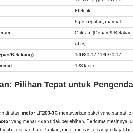
Elektrik
6-percepatan, manual
eman
Cakram (Depan & Belakan
Alloy
epan/Belakang)
100/80-17 / 130/70-17
simal
123 km/h
an: Pilihan Tepat untuk Pengenda
n di atas,
motor LF200-3C
menawarkan paket yang sangat leng
motor
yang menarik dan tidak berlebihan. Performa mesinnya j
ebutuhan sehari-hari. Bahkan, motor ini masih mampu diajak be