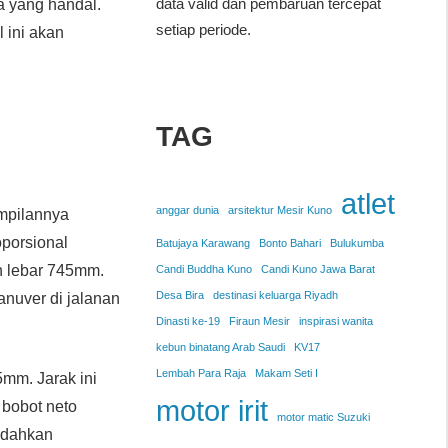
data valid dan pembaruan tercepat
a yang handal.
setiap periode.
l ini akan
TAG
atlet
anggar dunia
arsitektur Mesir Kuno
mpilannya
porsional
Batujaya Karawang
Bonto Bahari
Bulukumba
n lebar 745mm.
Candi Buddha Kuno
Candi Kuno Jawa Barat
Desa Bira
destinasi keluarga Riyadh
nuver di jalanan
Dinasti ke-19
Firaun Mesir
inspirasi wanita
kebun binatang Arab Saudi
KV17
Lembah Para Raja
Makam Seti I
5mm. Jarak ini
motor irit
 bobot neto
motor matic Suzuki
mudahkan