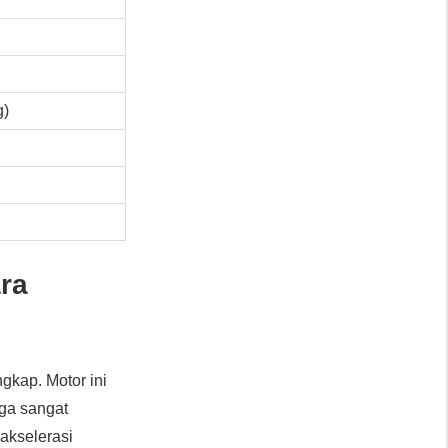
g)
ra
kap. Motor ini
uga sangat
rakselerasi