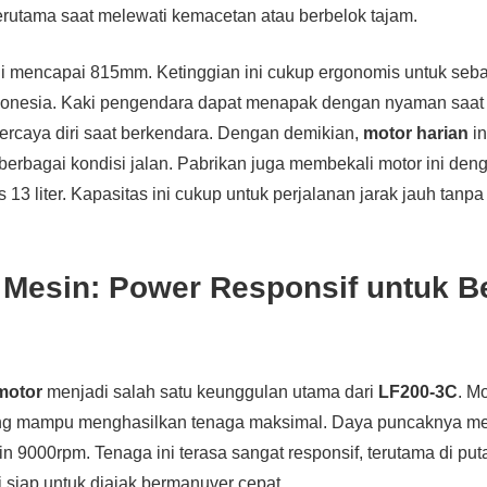
rutama saat melewati kemacetan atau berbelok tajam.
ini mencapai 815mm. Ketinggian ini cukup ergonomis untuk seb
donesia. Kaki pengendara dapat menapak dengan nyaman saat be
rcaya diri saat berkendara. Dengan demikian,
motor harian
in
erbagai kondisi jalan. Pabrikan juga membekali motor ini den
 13 liter. Kapasitas ini cukup untuk perjalanan jarak jauh tanpa
 Mesin: Power Responsif untuk B
motor
menjadi salah satu keunggulan utama dari
LF200-3C
. Mo
ng mampu menghasilkan tenaga maksimal. Daya puncaknya m
 9000rpm. Tenaga ini terasa sangat responsif, terutama di puta
 siap untuk diajak bermanuver cepat.