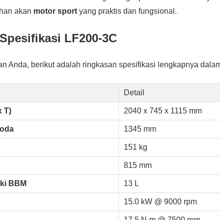
han akan
motor sport
yang praktis dan fungsional.
Spesifikasi
LF200-3C
Anda, berikut adalah ringkasan spesifikasi lengkapnya dalam
Detail
x T)
2040 x 745 x 1115 mm
Roda
1345 mm
151 kg
815 mm
gki BBM
13 L
15.0 kW @ 9000 rpm
17.5 N·m @ 7500 rpm