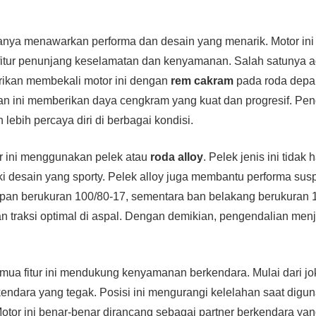
anya menawarkan performa dan desain yang menarik. Motor ini 
fitur penunjang keselamatan dan kenyamanan. Salah satunya a
ikan membekali motor ini dengan
rem cakram
pada roda depa
n ini memberikan daya cengkram yang kuat dan progresif. Pe
ebih percaya diri di berbagai kondisi.
or ini menggunakan pelek atau
roda alloy
. Pelek jenis ini tidak
iki desain yang sporty. Pelek alloy juga membantu performa sus
epan berukuran 100/80-17, sementara ban belakang berukuran 
n traksi optimal di aspal. Dengan demikian, pengendalian menja
mua fitur ini mendukung kenyamanan berkendara. Mulai dari j
kendara yang tegak. Posisi ini mengurangi kelelahan saat dig
Motor ini benar-benar dirancang sebagai partner berkendara yan