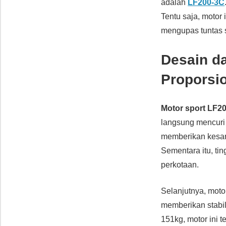
adalah
LF200-3C
Tentu saja, motor 
mengupas tuntas s
Desain d
Proporsi
Motor sport LF2
langsung mencuri
memberikan kesan
Sementara itu, ti
perkotaan.
Selanjutnya, moto
memberikan stabil
151kg, motor ini 