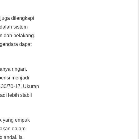
juga dilengkapi
dalah sistem
n dan belakang.
ngendara dapat
 hanya ringan,
pensi menjadi
130/70-17. Ukuran
di lebih stabil
ok yang empuk
unakan dalam
g andal. Ia