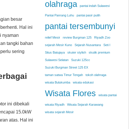
olahraga
pantai indah Sulawesi
Pantai Panrang Luhu
pantai pasir putih
agian besar
pantai tersembunyi
rhenti. Hal ini
i nyaman
relief Mesir
review Burgman 125
Riyadh Zoo
gan tangki bahan
sejarah Mesir Kuno
Sejarah Nusantara
Seti I
 perlu sering
Situs Batujaya
skuter stylish
skutik premium
Sulawesi Selatan
Suzuki 125cc
Suzuki Burgman Street 125 EX
erbagai
taman satwa Timur Tengah
tokoh olahraga
wisata Bulukumba
wisata edukasi
Wisata Flores
wisata pantai
tor ini dibekali
wisata Riyadh
Wisata Sejarah Karawang
encapai 15.0kW
wisata sejarah Mesir
ran atas. Hal ini