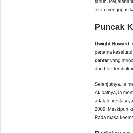
tahun. Perjalanan
akan mengupas kar
Puncak K
Dwight Howard
m
pertama keseluru
center
yang mena
dan blok tembaka
Selanjutnya, ia 
Akibatnya, ia m
adalah prestasi y
2009. Meskipun ka
Pada masa keemas