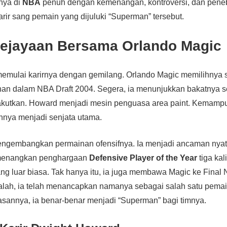
nya di
NBA
penuh dengan kemenangan, kontroversi, dan penebu
ir sang pemain yang dijuluki “Superman” tersebut.
ejayaan Bersama
Orlando Magic
emulai karirnya dengan gemilang. Orlando Magic memilihnya 
han dalam NBA Draft 2004. Segera, ia menunjukkan bakatnya 
kutkan. Howard menjadi mesin penguasa area paint. Kemam
nnya menjadi senjata utama.
mengembangkan permainan ofensifnya. Ia menjadi ancaman nyata
emenangkan penghargaan
Defensive Player of the Year
tiga kali
ang luar biasa. Tak hanya itu, ia juga membawa Magic ke Final
lah, ia telah menancapkan namanya sebagai salah satu pemain 
annya, ia benar-benar menjadi “Superman” bagi timnya.