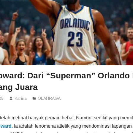
oward: Dari “Superman” Orlando
ang Juara
25
Karina
OLAHRAGA
telah melihat banyak pemain hebat. Namun, sedikit yang memilik
oward
. Ia adalah fenomena atletik yang mendominasi lapangan