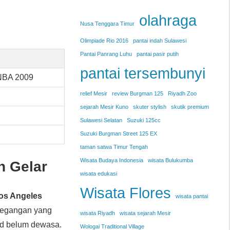
olahraga
Nusa Tenggara Timur
Olimpiade Rio 2016
pantai indah Sulawesi
Pantai Panrang Luhu
pantai pasir putih
pantai tersembunyi
 NBA 2009
relief Mesir
review Burgman 125
Riyadh Zoo
sejarah Mesir Kuno
skuter stylish
skutik premium
Sulawesi Selatan
Suzuki 125cc
Suzuki Burgman Street 125 EX
taman satwa Timur Tengah
Wisata Budaya Indonesia
wisata Bulukumba
n Gelar
wisata edukasi
Wisata Flores
os Angeles
wisata pantai
etegangan yang
wisata Riyadh
wisata sejarah Mesir
rd belum dewasa.
Wologai Traditional Village