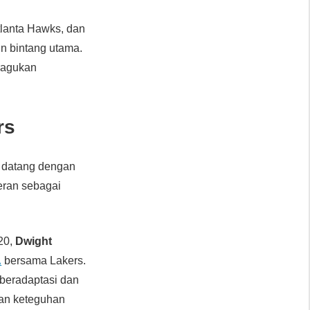
tlanta Hawks, dan
in bintang utama.
eragukan
rs
ia datang dengan
peran sebagai
020,
Dwight
A
bersama Lakers.
beradaptasi dan
dan keteguhan