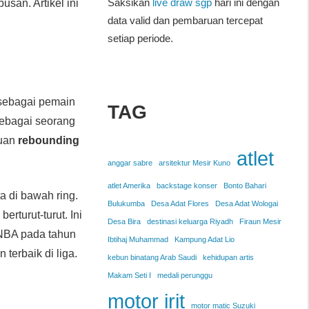
Saksikan
live draw sgp
hari ini dengan
san. Artikel ini
data valid dan pembaruan tercepat
setiap periode.
sebagai pemain
TAG
sebagai seorang
puan
rebounding
atlet
anggar sabre
arsitektur Mesir Kuno
atlet Amerika
backstage konser
Bonto Bahari
 di bawah ring.
Bulukumba
Desa Adat Flores
Desa Adat Wologai
 berturut-turut. Ini
Desa Bira
destinasi keluarga Riyadh
Firaun Mesir
 NBA pada tahun
Ibtihaj Muhammad
Kampung Adat Lio
terbaik di liga.
kebun binatang Arab Saudi
kehidupan artis
Makam Seti I
medali perunggu
motor irit
motor matic Suzuki