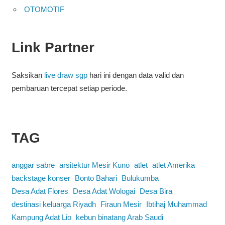
OTOMOTIF
Link Partner
Saksikan
live draw sgp
hari ini dengan data valid dan
pembaruan tercepat setiap periode.
TAG
anggar sabre
arsitektur Mesir Kuno
atlet
atlet Amerika
backstage konser
Bonto Bahari
Bulukumba
Desa Adat Flores
Desa Adat Wologai
Desa Bira
destinasi keluarga Riyadh
Firaun Mesir
Ibtihaj Muhammad
Kampung Adat Lio
kebun binatang Arab Saudi