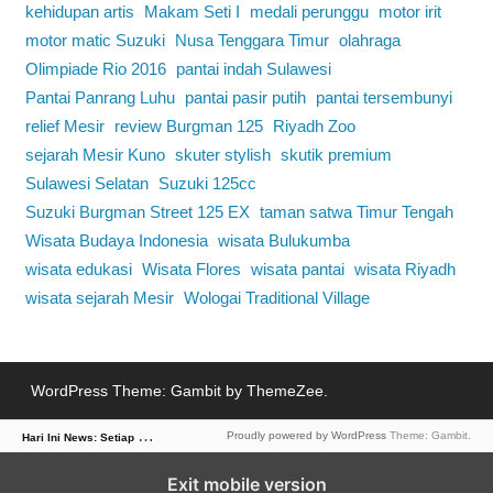
kehidupan artis
Makam Seti I
medali perunggu
motor irit
motor matic Suzuki
Nusa Tenggara Timur
olahraga
Olimpiade Rio 2016
pantai indah Sulawesi
Pantai Panrang Luhu
pantai pasir putih
pantai tersembunyi
relief Mesir
review Burgman 125
Riyadh Zoo
sejarah Mesir Kuno
skuter stylish
skutik premium
Sulawesi Selatan
Suzuki 125cc
Suzuki Burgman Street 125 EX
taman satwa Timur Tengah
Wisata Budaya Indonesia
wisata Bulukumba
wisata edukasi
Wisata Flores
wisata pantai
wisata Riyadh
wisata sejarah Mesir
Wologai Traditional Village
WordPress Theme: Gambit by ThemeZee.
H
ari Ini News: Setiap Detik Bernilai Berita
Proudly powered by WordPress
Theme: Gambit.
Exit mobile version