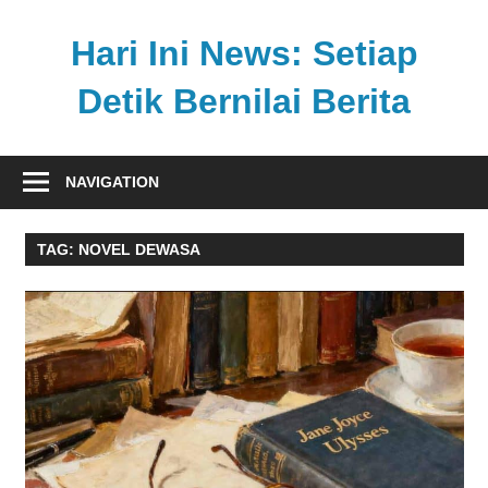
Skip
to
Hari Ini News: Setiap
content
Detik Bernilai Berita
Update
nasional
NAVIGATION
dan
internasional
TAG:
NOVEL DEWASA
tercepat
tanpa
henti