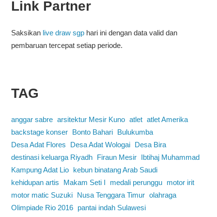
Link Partner
Saksikan
live draw sgp
hari ini dengan data valid dan
pembaruan tercepat setiap periode.
TAG
anggar sabre
arsitektur Mesir Kuno
atlet
atlet Amerika
backstage konser
Bonto Bahari
Bulukumba
Desa Adat Flores
Desa Adat Wologai
Desa Bira
destinasi keluarga Riyadh
Firaun Mesir
Ibtihaj Muhammad
Kampung Adat Lio
kebun binatang Arab Saudi
kehidupan artis
Makam Seti I
medali perunggu
motor irit
motor matic Suzuki
Nusa Tenggara Timur
olahraga
Olimpiade Rio 2016
pantai indah Sulawesi