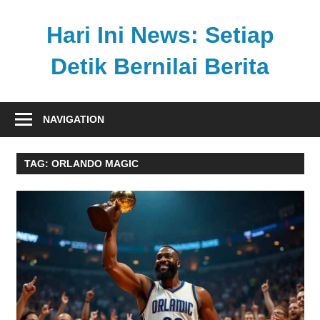
Skip
to
Hari Ini News: Setiap
content
Detik Bernilai Berita
Update
nasional
NAVIGATION
dan
internasional
TAG:
ORLANDO MAGIC
tercepat
tanpa
henti