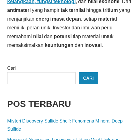
kelangkaan
,
fungsi teknologi
, dan
nilai ekonomi
. Dari
antimateri
yang hampir
tak ternilai
hingga
tritium
yang
menjanjikan
energi masa depan
, setiap
material
memiliki peran unik. Investor dan ilmuwan perlu
memahami
nilai
dan
potensi
tiap material untuk
memaksimalkan
keuntungan
dan
inovasi
.
Cari
CARI
POS TERBARU
Misteri Discovery Sulfide Shelf: Fenomena Mineral Deep
Sulfide
Mengenal Alvinocaris Longispina: Udang Vent Unik dan