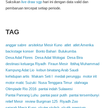
Saksikan
live draw sgp
hari ini dengan data valid dan
pembaruan tercepat setiap periode.
TAG
anggar sabre
arsitektur Mesir Kuno
atlet
atlet Amerika
backstage konser
Bonto Bahari
Bulukumba
Desa Adat Flores
Desa Adat Wologai
Desa Bira
destinasi keluarga Riyadh
Firaun Mesir
Ibtihaj Muhammad
Kampung Adat Lio
kebun binatang Arab Saudi
kehidupan artis
Makam Seti I
medali perunggu
motor irit
motor matic Suzuki
Nusa Tenggara Timur
olahraga
Olimpiade Rio 2016
pantai indah Sulawesi
Pantai Panrang Luhu
pantai pasir putih
pantai tersembunyi
relief Mesir
review Burgman 125
Riyadh Zoo
sejarah Mesir Kuno
skuter stylish
skutik premium