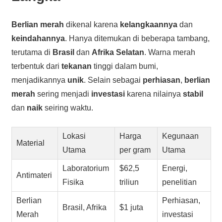
Berlian merah
dikenal karena
kelangkaannya
dan
keindahannya
. Hanya ditemukan di beberapa tambang,
terutama di
Brasil
dan
Afrika Selatan
. Warna merah
terbentuk dari
tekanan
tinggi dalam bumi,
menjadikannya
unik
. Selain sebagai
perhiasan
,
berlian
merah
sering menjadi
investasi
karena nilainya
stabil
dan
naik
seiring waktu.
Lokasi
Harga
Kegunaan
Material
Utama
per gram
Utama
Laboratorium
$62,5
Energi,
Antimateri
Fisika
triliun
penelitian
Berlian
Perhiasan,
Brasil, Afrika
$1 juta
Merah
investasi