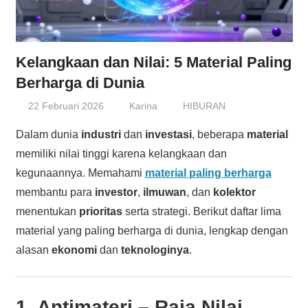
Kelangkaan dan Nilai: 5 Material Paling
Berharga di Dunia
22 Februari 2026
Karina
HIBURAN
Dalam dunia
industri
dan
investasi
, beberapa
material
memiliki nilai tinggi karena kelangkaan dan
kegunaannya. Memahami
material paling berharga
membantu para
investor
,
ilmuwan
, dan
kolektor
menentukan
prioritas
serta strategi. Berikut daftar lima
material yang paling berharga di dunia, lengkap dengan
alasan
ekonomi
dan
teknologinya
.
1.
Antimateri
– Raja Nilai