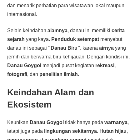
dan menarik perhatian para wisatawan lokal maupun
internasional.
Selain keindahan
alamnya
, danau ini memiliki
cerita
sejarah
yang kaya.
Penduduk setempat
menyebut
danau ini sebagai
“Danau Biru”
, karena
airnya
yang
jernih dan berwarna biru kehijauan. Dengan kondisi ini,
Danau Goygol
menjadi pusat kegiatan
rekreasi,
fotografi
, dan
penelitian ilmiah
.
Keindahan Alam dan
Ekosistem
Keunikan
Danau Goygol
tidak hanya pada
warnanya
,
tetapi juga pada
lingkungan sekitarnya
.
Hutan hijau
,
pegunungan
, dan
padang rumput
membentuk