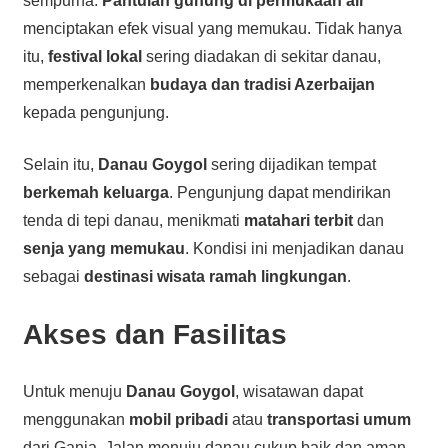
sempurna.
Pantulan gunung di permukaan air
menciptakan efek visual yang memukau. Tidak hanya
itu,
festival lokal
sering diadakan di sekitar danau,
memperkenalkan
budaya dan tradisi Azerbaijan
kepada pengunjung.
Selain itu,
Danau Goygol
sering dijadikan tempat
berkemah keluarga
. Pengunjung dapat mendirikan
tenda di tepi danau, menikmati
matahari terbit
dan
senja yang memukau
. Kondisi ini menjadikan danau
sebagai
destinasi wisata ramah lingkungan
.
Akses dan Fasilitas
Untuk menuju
Danau Goygol
, wisatawan dapat
menggunakan
mobil pribadi
atau
transportasi umum
dari Ganja. Jalan menuju danau cukup baik dan aman,