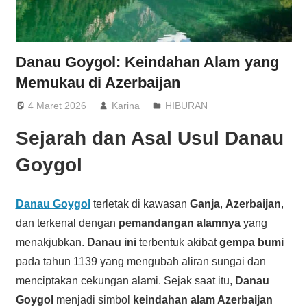
Danau Goygol: Keindahan Alam yang
Memukau di Azerbaijan
4 Maret 2026
Karina
HIBURAN
Sejarah dan Asal Usul Danau
Goygol
Danau Goygol
terletak di kawasan
Ganja
,
Azerbaijan
,
dan terkenal dengan
pemandangan alamnya
yang
menakjubkan.
Danau ini
terbentuk akibat
gempa bumi
pada tahun 1139 yang mengubah aliran sungai dan
menciptakan cekungan alami. Sejak saat itu,
Danau
Goygol
menjadi simbol
keindahan alam Azerbaijan