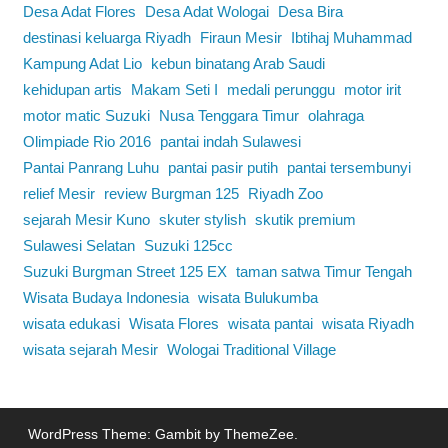
Desa Adat Flores
Desa Adat Wologai
Desa Bira
destinasi keluarga Riyadh
Firaun Mesir
Ibtihaj Muhammad
Kampung Adat Lio
kebun binatang Arab Saudi
kehidupan artis
Makam Seti I
medali perunggu
motor irit
motor matic Suzuki
Nusa Tenggara Timur
olahraga
Olimpiade Rio 2016
pantai indah Sulawesi
Pantai Panrang Luhu
pantai pasir putih
pantai tersembunyi
relief Mesir
review Burgman 125
Riyadh Zoo
sejarah Mesir Kuno
skuter stylish
skutik premium
Sulawesi Selatan
Suzuki 125cc
Suzuki Burgman Street 125 EX
taman satwa Timur Tengah
Wisata Budaya Indonesia
wisata Bulukumba
wisata edukasi
Wisata Flores
wisata pantai
wisata Riyadh
wisata sejarah Mesir
Wologai Traditional Village
WordPress Theme: Gambit by ThemeZee.