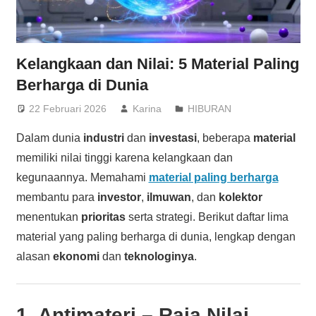
Kelangkaan dan Nilai: 5 Material Paling
Berharga di Dunia
22 Februari 2026
Karina
HIBURAN
Dalam dunia
industri
dan
investasi
, beberapa
material
memiliki nilai tinggi karena kelangkaan dan
kegunaannya. Memahami
material paling berharga
membantu para
investor
,
ilmuwan
, dan
kolektor
menentukan
prioritas
serta strategi. Berikut daftar lima
material yang paling berharga di dunia, lengkap dengan
alasan
ekonomi
dan
teknologinya
.
1.
Antimateri
– Raja Nilai