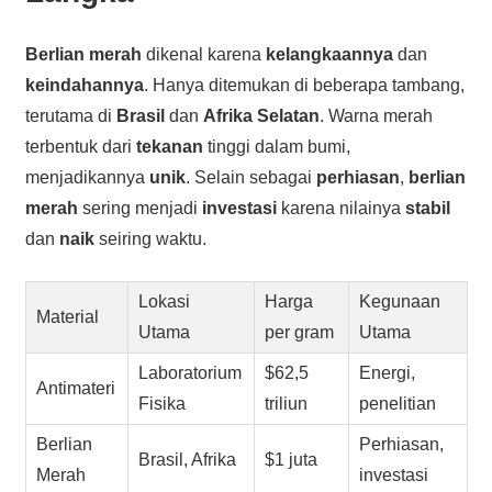
Berlian merah
dikenal karena
kelangkaannya
dan
keindahannya
. Hanya ditemukan di beberapa tambang,
terutama di
Brasil
dan
Afrika Selatan
. Warna merah
terbentuk dari
tekanan
tinggi dalam bumi,
menjadikannya
unik
. Selain sebagai
perhiasan
,
berlian
merah
sering menjadi
investasi
karena nilainya
stabil
dan
naik
seiring waktu.
Lokasi
Harga
Kegunaan
Material
Utama
per gram
Utama
Laboratorium
$62,5
Energi,
Antimateri
Fisika
triliun
penelitian
Berlian
Perhiasan,
Brasil, Afrika
$1 juta
Merah
investasi