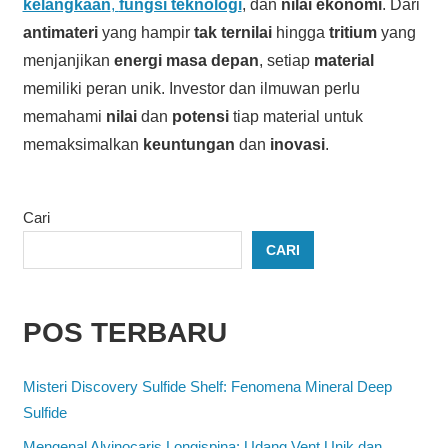
kelangkaan
,
fungsi teknologi
, dan
nilai ekonomi
. Dari
antimateri
yang hampir
tak ternilai
hingga
tritium
yang
menjanjikan
energi masa depan
, setiap
material
memiliki peran unik. Investor dan ilmuwan perlu
memahami
nilai
dan
potensi
tiap material untuk
memaksimalkan
keuntungan
dan
inovasi
.
Cari
CARI
POS TERBARU
Misteri Discovery Sulfide Shelf: Fenomena Mineral Deep
Sulfide
Mengenal Alvinocaris Longispina: Udang Vent Unik dan