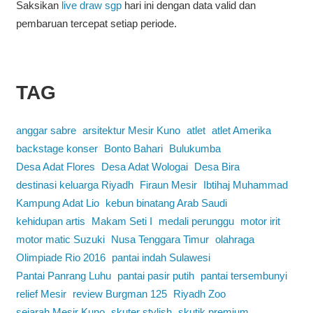
Saksikan
live draw sgp
hari ini dengan data valid dan
pembaruan tercepat setiap periode.
TAG
anggar sabre
arsitektur Mesir Kuno
atlet
atlet Amerika
backstage konser
Bonto Bahari
Bulukumba
Desa Adat Flores
Desa Adat Wologai
Desa Bira
destinasi keluarga Riyadh
Firaun Mesir
Ibtihaj Muhammad
Kampung Adat Lio
kebun binatang Arab Saudi
kehidupan artis
Makam Seti I
medali perunggu
motor irit
motor matic Suzuki
Nusa Tenggara Timur
olahraga
Olimpiade Rio 2016
pantai indah Sulawesi
Pantai Panrang Luhu
pantai pasir putih
pantai tersembunyi
relief Mesir
review Burgman 125
Riyadh Zoo
sejarah Mesir Kuno
skuter stylish
skutik premium