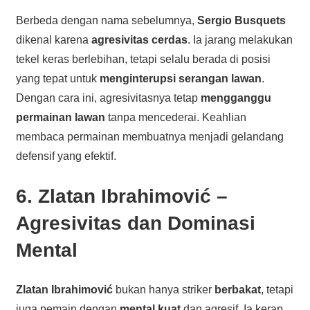
Berbeda dengan nama sebelumnya,
Sergio Busquets
dikenal karena
agresivitas cerdas
. Ia jarang melakukan
tekel keras berlebihan, tetapi selalu berada di posisi
yang tepat untuk
menginterupsi serangan lawan
.
Dengan cara ini, agresivitasnya tetap
mengganggu
permainan lawan
tanpa mencederai. Keahlian
membaca permainan membuatnya menjadi gelandang
defensif yang efektif.
6. Zlatan Ibrahimović –
Agresivitas dan Dominasi
Mental
Zlatan Ibrahimović
bukan hanya striker
berbakat
, tetapi
juga pemain dengan
mental kuat
dan agresif. Ia kerap