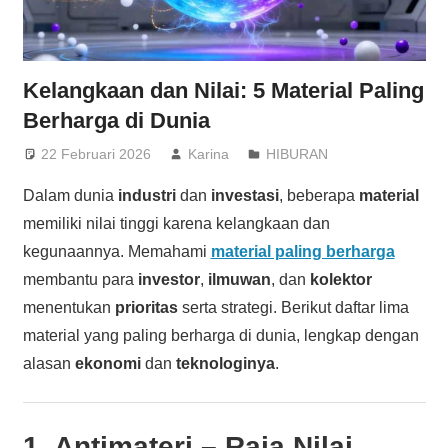
Kelangkaan dan Nilai: 5 Material Paling
Berharga di Dunia
22 Februari 2026
Karina
HIBURAN
Dalam dunia
industri
dan
investasi
, beberapa
material
memiliki nilai tinggi karena kelangkaan dan
kegunaannya. Memahami
material paling berharga
membantu para
investor
,
ilmuwan
, dan
kolektor
menentukan
prioritas
serta strategi. Berikut daftar lima
material yang paling berharga di dunia, lengkap dengan
alasan
ekonomi
dan
teknologinya
.
1.
Antimateri
– Raja Nilai