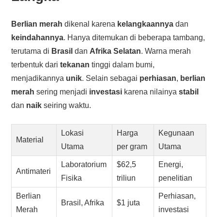
Berlian merah
dikenal karena
kelangkaannya
dan
keindahannya
. Hanya ditemukan di beberapa tambang,
terutama di
Brasil
dan
Afrika Selatan
. Warna merah
terbentuk dari
tekanan
tinggi dalam bumi,
menjadikannya
unik
. Selain sebagai
perhiasan
,
berlian
merah
sering menjadi
investasi
karena nilainya
stabil
dan
naik
seiring waktu.
Lokasi
Harga
Kegunaan
Material
Utama
per gram
Utama
Laboratorium
$62,5
Energi,
Antimateri
Fisika
triliun
penelitian
Berlian
Perhiasan,
Brasil, Afrika
$1 juta
Merah
investasi