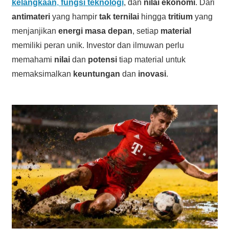
kelangkaan
,
fungsi teknologi
, dan
nilai ekonomi
. Dari
antimateri
yang hampir
tak ternilai
hingga
tritium
yang
menjanjikan
energi masa depan
, setiap
material
memiliki peran unik. Investor dan ilmuwan perlu
memahami
nilai
dan
potensi
tiap material untuk
memaksimalkan
keuntungan
dan
inovasi
.