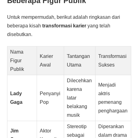
Beberapa
Figur Publik
Untuk mempermudah, berikut adalah ringkasan dari
beberapa kisah
transformasi karier
yang telah
disebutkan.
Nama
Karier
Tantangan
Transformasi
Figur
Awal
Utama
Sukses
Publik
Dilecehkan
Menjadi
karena
Lady
Penyanyi
aktris
latar
Gaga
Pop
pemenang
belakang
penghargaan
musik
Stereotip
Diperankan
Jim
Aktor
sebagai
dalam drama