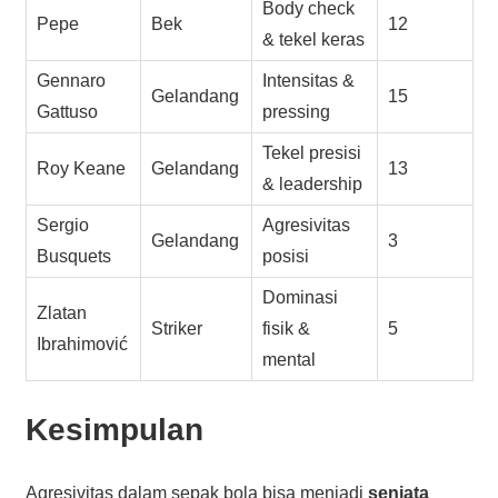
Body check
Pepe
Bek
12
& tekel keras
Gennaro
Intensitas &
Gelandang
15
Gattuso
pressing
Tekel presisi
Roy Keane
Gelandang
13
& leadership
Sergio
Agresivitas
Gelandang
3
Busquets
posisi
Dominasi
Zlatan
Striker
fisik &
5
Ibrahimović
mental
Kesimpulan
Agresivitas dalam sepak bola bisa menjadi
senjata