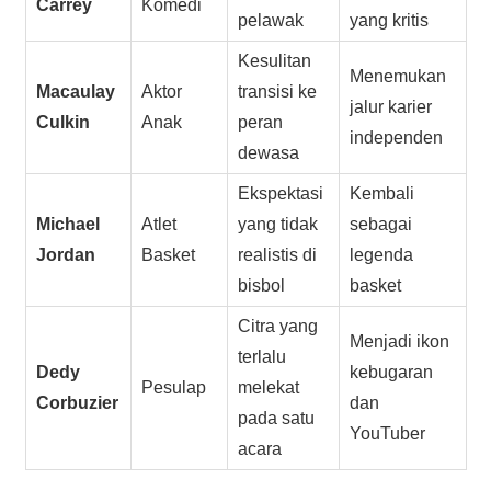
Carrey
Komedi
pelawak
yang kritis
Kesulitan
Menemukan
Macaulay
Aktor
transisi ke
jalur karier
Culkin
Anak
peran
independen
dewasa
Ekspektasi
Kembali
Michael
Atlet
yang tidak
sebagai
Jordan
Basket
realistis di
legenda
bisbol
basket
Citra yang
Menjadi ikon
terlalu
Dedy
kebugaran
Pesulap
melekat
Corbuzier
dan
pada satu
YouTuber
acara