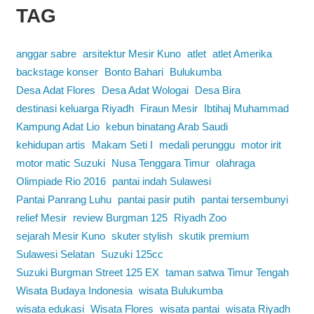
TAG
anggar sabre
arsitektur Mesir Kuno
atlet
atlet Amerika
backstage konser
Bonto Bahari
Bulukumba
Desa Adat Flores
Desa Adat Wologai
Desa Bira
destinasi keluarga Riyadh
Firaun Mesir
Ibtihaj Muhammad
Kampung Adat Lio
kebun binatang Arab Saudi
kehidupan artis
Makam Seti I
medali perunggu
motor irit
motor matic Suzuki
Nusa Tenggara Timur
olahraga
Olimpiade Rio 2016
pantai indah Sulawesi
Pantai Panrang Luhu
pantai pasir putih
pantai tersembunyi
relief Mesir
review Burgman 125
Riyadh Zoo
sejarah Mesir Kuno
skuter stylish
skutik premium
Sulawesi Selatan
Suzuki 125cc
Suzuki Burgman Street 125 EX
taman satwa Timur Tengah
Wisata Budaya Indonesia
wisata Bulukumba
wisata edukasi
Wisata Flores
wisata pantai
wisata Riyadh