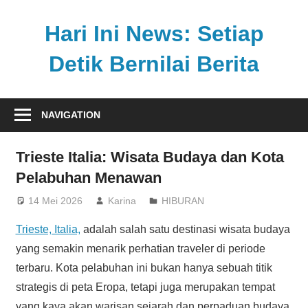
Skip
to
Hari Ini News: Setiap
content
Detik Bernilai Berita
Update
nasional
NAVIGATION
dan
internasional
Trieste Italia: Wisata Budaya dan Kota
tercepat
Pelabuhan Menawan
tanpa
henti
14 Mei 2026
Karina
HIBURAN
Trieste, Italia,
adalah salah satu destinasi wisata budaya
yang semakin menarik perhatian traveler di periode
terbaru. Kota pelabuhan ini bukan hanya sebuah titik
strategis di peta Eropa, tetapi juga merupakan tempat
yang kaya akan warisan sejarah dan perpaduan budaya