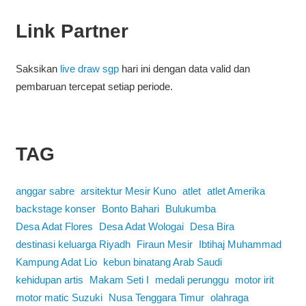
Link Partner
Saksikan
live draw sgp
hari ini dengan data valid dan
pembaruan tercepat setiap periode.
TAG
anggar sabre
arsitektur Mesir Kuno
atlet
atlet Amerika
backstage konser
Bonto Bahari
Bulukumba
Desa Adat Flores
Desa Adat Wologai
Desa Bira
destinasi keluarga Riyadh
Firaun Mesir
Ibtihaj Muhammad
Kampung Adat Lio
kebun binatang Arab Saudi
kehidupan artis
Makam Seti I
medali perunggu
motor irit
motor matic Suzuki
Nusa Tenggara Timur
olahraga