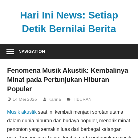
Skip
to
Hari Ini News: Setiap
content
Detik Bernilai Berita
Update
nasional
NAVIGATION
dan
internasional
Fenomena Musik Akustik: Kembalinya
tercepat
Minat pada Pertunjukan Hiburan
tanpa
Populer
henti
14 Mei 2026
Karina
HIBURAN
Musik akustik
saat ini kembali menjadi sorotan utama
dalam dunia hiburan dan budaya populer, menarik minat
penonton yang semakin luas dari berbagai kalangan
usia. Tren ini tidak hanya terlihat pada pertunjukan musik