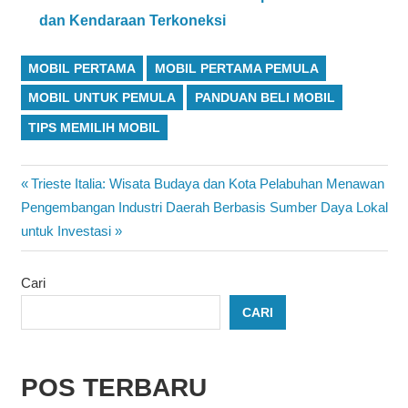
dan Kendaraan Terkoneksi
MOBIL PERTAMA
MOBIL PERTAMA PEMULA
MOBIL UNTUK PEMULA
PANDUAN BELI MOBIL
TIPS MEMILIH MOBIL
Navigasi
Previous
Trieste Italia: Wisata Budaya dan Kota Pelabuhan Menawan
Next
Post:
Pengembangan Industri Daerah Berbasis Sumber Daya Lokal
pos
Post:
untuk Investasi
Cari
CARI
POS TERBARU