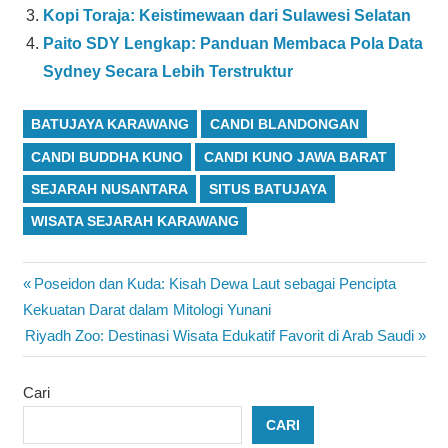
Kopi Toraja: Keistimewaan dari Sulawesi Selatan
Paito SDY Lengkap: Panduan Membaca Pola Data
Sydney Secara Lebih Terstruktur
BATUJAYA KARAWANG
CANDI BLANDONGAN
CANDI BUDDHA KUNO
CANDI KUNO JAWA BARAT
SEJARAH NUSANTARA
SITUS BATUJAYA
WISATA SEJARAH KARAWANG
Navigasi
Previous
Poseidon dan Kuda: Kisah Dewa Laut sebagai Pencipta
Post:
Kekuatan Darat dalam Mitologi Yunani
pos
Next
Riyadh Zoo: Destinasi Wisata Edukatif Favorit di Arab Saudi
Post:
Cari
CARI