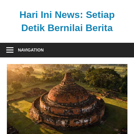
Skip
to
Hari Ini News: Setiap
content
Detik Bernilai Berita
Update
nasional
NAVIGATION
dan
internasional
tercepat
tanpa
henti