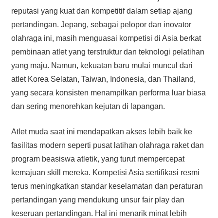
reputasi yang kuat dan kompetitif dalam setiap ajang
pertandingan. Jepang, sebagai pelopor dan inovator
olahraga ini, masih menguasai kompetisi di Asia berkat
pembinaan atlet yang terstruktur dan teknologi pelatihan
yang maju. Namun, kekuatan baru mulai muncul dari
atlet Korea Selatan, Taiwan, Indonesia, dan Thailand,
yang secara konsisten menampilkan performa luar biasa
dan sering menorehkan kejutan di lapangan.
Atlet muda saat ini mendapatkan akses lebih baik ke
fasilitas modern seperti pusat latihan olahraga raket dan
program beasiswa atletik, yang turut mempercepat
kemajuan skill mereka. Kompetisi Asia sertifikasi resmi
terus meningkatkan standar keselamatan dan peraturan
pertandingan yang mendukung unsur fair play dan
keseruan pertandingan. Hal ini menarik minat lebih