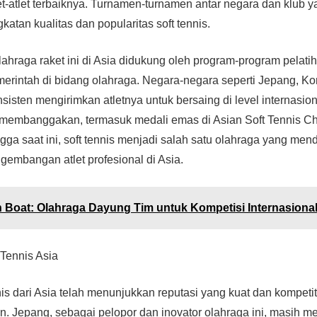
t-atlet terbaiknya. Turnamen-turnamen antar negara dan klub ya
atan kualitas dan popularitas soft tennis.
raga raket ini di Asia didukung oleh program-program pelatih
emerintah di bidang olahraga. Negara-negara seperti Jepang, Ko
sisten mengirimkan atletnya untuk bersaing di level internasio
i membanggakan, termasuk medali emas di Asian Soft Tennis 
ga saat ini, soft tennis menjadi salah satu olahraga yang men
embangan atlet profesional di Asia.
 Boat: Olahraga Dayung Tim untuk Kompetisi Internasional
t Tennis Asia
nnis dari Asia telah menunjukkan reputasi yang kuat dan kompetit
n. Jepang, sebagai pelopor dan inovator olahraga ini, masih 