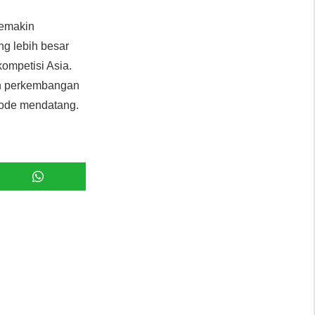
semakin
g lebih besar
ompetisi Asia.
n perkembangan
riode mendatang.