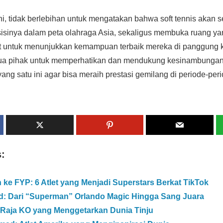
 ini, tidak berlebihan untuk mengatakan bahwa soft tennis akan 
sinya dalam peta olahraga Asia, sekaligus membuka ruang yan
at untuk menunjukkan kemampuan terbaik mereka di panggung k
mua pihak untuk memperhatikan dan mendukung kesinambunga
ang satu ini agar bisa meraih prestasi gemilang di periode-pe
s:
 ke FYP: 6 Atlet yang Menjadi Superstars Berkat TikTok
d: Dari “Superman” Orlando Magic Hingga Sang Juara
 Raja KO yang Menggetarkan Dunia Tinju