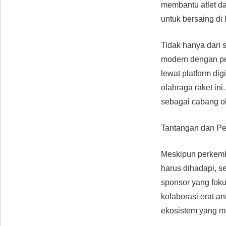
membantu atlet da
untuk bersaing di l
Tidak hanya dari 
modern dengan pe
lewat platform di
olahraga raket ini
sebagai cabang ol
Tantangan dan Pel
Meskipun perkemb
harus dihadapi, 
sponsor yang foku
kolaborasi erat a
ekosistem yang 