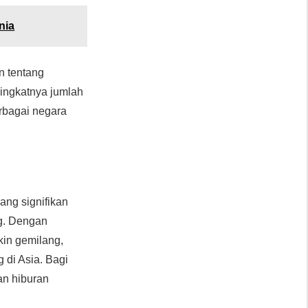
nia
n tentang
ningkatnya jumlah
erbagai negara
ang signifikan
g. Dengan
kin gemilang,
 di Asia. Bagi
an hiburan