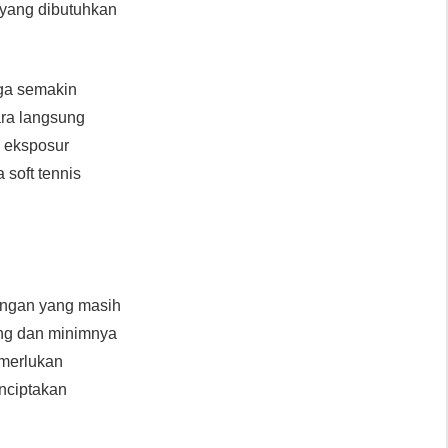
 yang dibutuhkan
uga semakin
ara langsung
n eksposur
 soft tennis
angan yang masih
ang dan minimnya
emerlukan
enciptakan