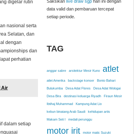
Saksikan
live draw sgp
hari ini dengan
ng digelar rutin
data valid dan pembaruan tercepat
setiap periode.
an nasional serta
rea Selatan, dan
nal dengan
TAG
Championships dan
dapat perhatian
atlet
anggar sabre
arsitektur Mesir Kuno
atlet Amerika
backstage konser
Bonto Bahari
 Air
Bulukumba
Desa Adat Flores
Desa Adat Wologai
Desa Bira
destinasi keluarga Riyadh
Firaun Mesir
Ibtihaj Muhammad
Kampung Adat Lio
kebun binatang Arab Saudi
kehidupan artis
Makam Seti I
medali perunggu
if dalam setiap
motor irit
menguasai
motor matic Suzuki