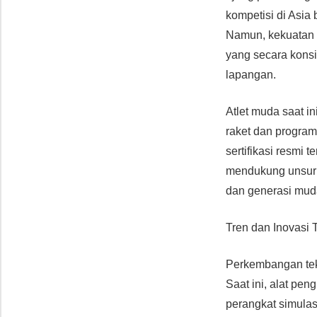
kompetisi di Asia 
Namun, kekuatan b
yang secara konsi
lapangan.
Atlet muda saat in
raket dan program
sertifikasi resmi
mendukung unsur f
dan generasi muda
Tren dan Inovasi 
Perkembangan tekn
Saat ini, alat pe
perangkat simulasi