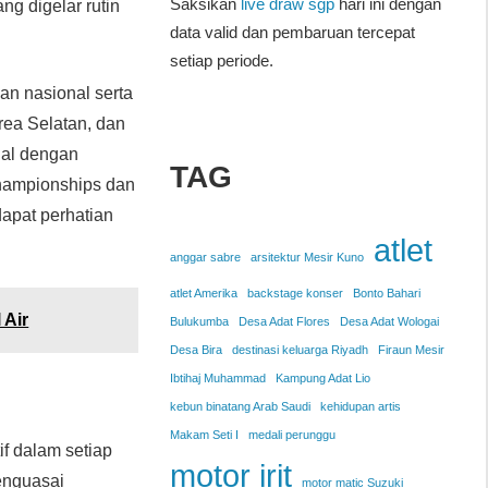
Saksikan
live draw sgp
hari ini dengan
ng digelar rutin
data valid dan pembaruan tercepat
setiap periode.
an nasional serta
rea Selatan, dan
nal dengan
TAG
Championships dan
dapat perhatian
atlet
anggar sabre
arsitektur Mesir Kuno
atlet Amerika
backstage konser
Bonto Bahari
 Air
Bulukumba
Desa Adat Flores
Desa Adat Wologai
Desa Bira
destinasi keluarga Riyadh
Firaun Mesir
Ibtihaj Muhammad
Kampung Adat Lio
kebun binatang Arab Saudi
kehidupan artis
Makam Seti I
medali perunggu
if dalam setiap
motor irit
menguasai
motor matic Suzuki