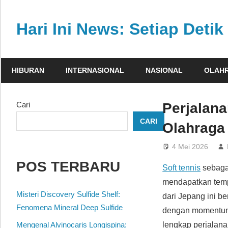
Skip
to
Hari Ini News: Setiap Detik 
content
Update
nasional
HIBURAN
INTERNASIONAL
NASIONAL
OLAH
dan
internasional
tercepat
Cari
Perjalana
tanpa
CARI
Olahraga
henti
4 Mei 2026
POS TERBARU
Soft tennis
sebaga
mendapatkan tempa
Misteri Discovery Sulfide Shelf:
dari Jepang ini b
Fenomena Mineral Deep Sulfide
dengan momentum p
Mengenal Alvinocaris Longispina:
lengkap perjalana