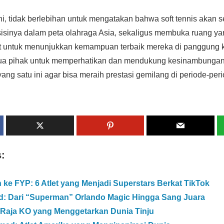
 ini, tidak berlebihan untuk mengatakan bahwa soft tennis akan 
sinya dalam peta olahraga Asia, sekaligus membuka ruang yan
at untuk menunjukkan kemampuan terbaik mereka di panggung k
mua pihak untuk memperhatikan dan mendukung kesinambunga
ang satu ini agar bisa meraih prestasi gemilang di periode-pe
s:
 ke FYP: 6 Atlet yang Menjadi Superstars Berkat TikTok
d: Dari “Superman” Orlando Magic Hingga Sang Juara
 Raja KO yang Menggetarkan Dunia Tinju