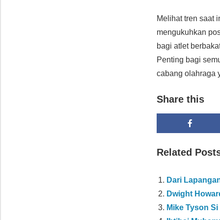
Melihat tren saat
mengukuhkan posi
bagi atlet berbak
Penting bagi se
cabang olahraga y
Share this
Related Post
Dari Lapangan
Dwight Howar
Mike Tyson Si