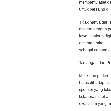
membantu atlet da
untuk bersaing di l
Tidak hanya dari 
modern dengan pe
lewat platform di
olahraga raket ini
sebagai cabang ol
Tantangan dan Pel
Meskipun perkemb
harus dihadapi, 
sponsor yang foku
kolaborasi erat a
ekosistem yang 