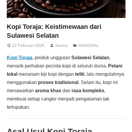
Kopi Toraja: Keistimewaan dari
Sulawesi Selatan
22 Februari 2026
Karina
NASIONAL
Kopi Toraja
, produk unggulan
Sulawesi Selatan
,
menarik perhatian pecinta kopi di seluruh dunia.
Petani
lokal
menanam biji kopi dengan
teliti
, lalu mengolahnya
menggunakan
proses tradisional
. Selain itu, kopi ini
menawarkan
aroma khas
dan
rasa kompleks
,
membuat setiap cangkir menjadi pengalaman tak
terlupakan.
Asal Usul Kopi Toraja