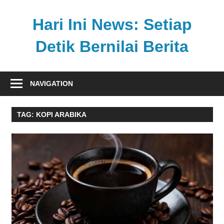
Skip
to
Hari Ini News: Setiap
content
Detik Bernilai Berita
Update
nasional
NAVIGATION
dan
internasional
TAG:
KOPI ARABIKA
tercepat
tanpa
henti