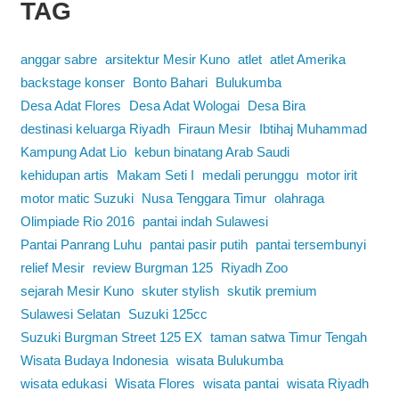
TAG
anggar sabre
arsitektur Mesir Kuno
atlet
atlet Amerika
backstage konser
Bonto Bahari
Bulukumba
Desa Adat Flores
Desa Adat Wologai
Desa Bira
destinasi keluarga Riyadh
Firaun Mesir
Ibtihaj Muhammad
Kampung Adat Lio
kebun binatang Arab Saudi
kehidupan artis
Makam Seti I
medali perunggu
motor irit
motor matic Suzuki
Nusa Tenggara Timur
olahraga
Olimpiade Rio 2016
pantai indah Sulawesi
Pantai Panrang Luhu
pantai pasir putih
pantai tersembunyi
relief Mesir
review Burgman 125
Riyadh Zoo
sejarah Mesir Kuno
skuter stylish
skutik premium
Sulawesi Selatan
Suzuki 125cc
Suzuki Burgman Street 125 EX
taman satwa Timur Tengah
Wisata Budaya Indonesia
wisata Bulukumba
wisata edukasi
Wisata Flores
wisata pantai
wisata Riyadh